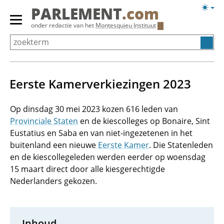
Overslaan
Licht
PARLEMENT
.com
en
weerg
Primair
onder redactie van het
Montesquieu Instituut
naar
menu
de
tonen/verbergen
inhoud
gaan
Eerste Kamerverkiezingen 2023
Op dinsdag 30 mei 2023 kozen 616 leden van
Provinciale Staten
en de kiescolleges op Bonaire, Sint
Eustatius en Saba en van niet-ingezetenen in het
buitenland een nieuwe
Eerste Kamer
. Die Statenleden
en de kiescollegeleden werden eerder op woensdag
15 maart direct door alle kiesgerechtigde
Nederlanders gekozen.
Inhoud