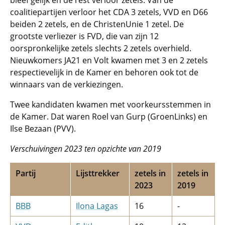
bleef gelijk en de rest verloor zetels. Van de
coalitiepartijen verloor het CDA 3 zetels, VVD en D66
beiden 2 zetels, en de ChristenUnie 1 zetel. De
grootste verliezer is FVD, die van zijn 12
oorspronkelijke zetels slechts 2 zetels overhield.
Nieuwkomers JA21 en Volt kwamen met 3 en 2 zetels
respectievelijk in de Kamer en behoren ook tot de
winnaars van de verkiezingen.
Twee kandidaten kwamen met voorkeursstemmen in
de Kamer. Dat waren Roel van Gurp (GroenLinks) en
Ilse Bezaan (PVV).
Verschuivingen 2023 ten opzichte van 2019
Partij
Lijsttrekker
zetels in
zetels in
2023
2019
BBB
Ilona Lagas
16
-