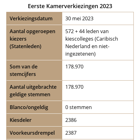
Eerste Kamerverkiezingen 2023
Verkiezingsdatum
30 mei 2023
Aantal opgeroepen
572 + 44 leden van
kiezers
kiescolleges (Caribisch
(Statenleden)
Nederland en niet-
ingezetenen)
Som van de
178.970
stemcijfers
Aantal uitgebrachte
178.970
geldige stemmen
Blanco/ongeldig
0 stemmen
Kiesdeler
2386
Voorkeursdrempel
2387