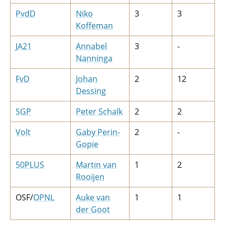
PvdD
Niko
3
3
Koffeman
JA21
Annabel
3
-
Nanninga
FvD
Johan
2
12
Dessing
SGP
Peter Schalk
2
2
Volt
Gaby Perin-
2
-
Gopie
50PLUS
Martin van
1
2
Rooijen
OSF/
OPNL
Auke van
1
1
der Goot