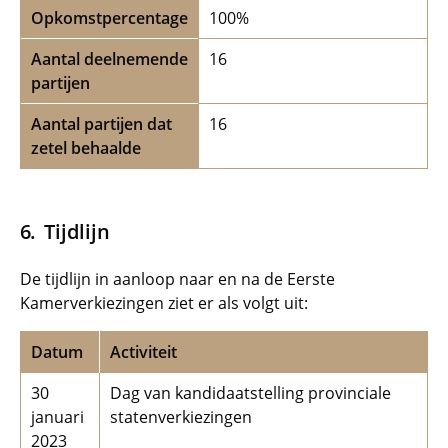
Opkomstpercentage
100%
Aantal deelnemende
16
partijen
Aantal partijen dat
16
zetel behaalde
Tijdlijn
De tijdlijn in aanloop naar en na de Eerste
Kamerverkiezingen ziet er als volgt uit:
Datum
Activiteit
30
Dag van kandidaatstelling provinciale
januari
statenverkiezingen
2023