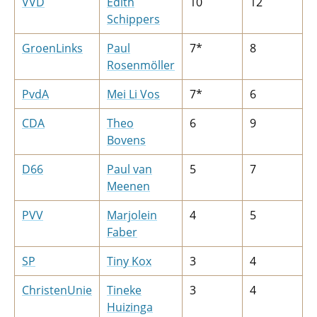
VVD
Edith
10
12
Schippers
GroenLinks
Paul
7*
8
Rosenmöller
PvdA
Mei Li Vos
7*
6
CDA
Theo
6
9
Bovens
D66
Paul van
5
7
Meenen
PVV
Marjolein
4
5
Faber
SP
Tiny Kox
3
4
ChristenUnie
Tineke
3
4
Huizinga