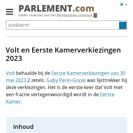
Overslaan
Licht
PARLEMENT
.com
en
weerg
Primair
onder redactie van het
Montesquieu Instituut
naar
menu
de
tonen/verbergen
inhoud
gaan
Volt en Eerste Kamerverkiezingen
2023
Volt
behaalde bij de
Eerste Kamerverkiezingen van 30
mei 2023
2 zetels.
Gaby Perin-Gopie
was lijsttrekker bij
deze verkiezingen. Het is de eerste keer dat Volt met
een fractie vertegenwoordigd wordt in de
Eerste
Kamer
.
Inhoud