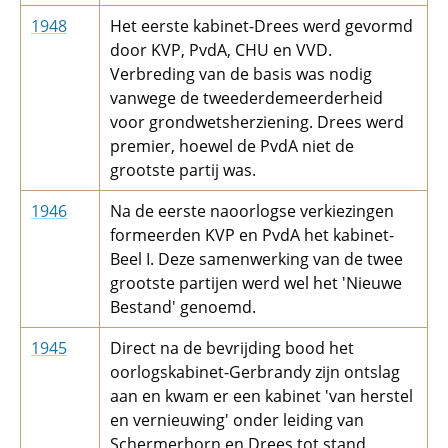
1948
Het eerste kabinet-Drees werd gevormd
door KVP, PvdA, CHU en VVD.
Verbreding van de basis was nodig
vanwege de tweederdemeerderheid
voor grondwetsherziening. Drees werd
premier, hoewel de PvdA niet de
grootste partij was.
1946
Na de eerste naoorlogse verkiezingen
formeerden KVP en PvdA het kabinet-
Beel I. Deze samenwerking van de twee
grootste partijen werd wel het 'Nieuwe
Bestand' genoemd.
1945
Direct na de bevrijding bood het
oorlogskabinet-Gerbrandy zijn ontslag
aan en kwam er een kabinet 'van herstel
en vernieuwing' onder leiding van
Schermerhorn en Drees tot stand.