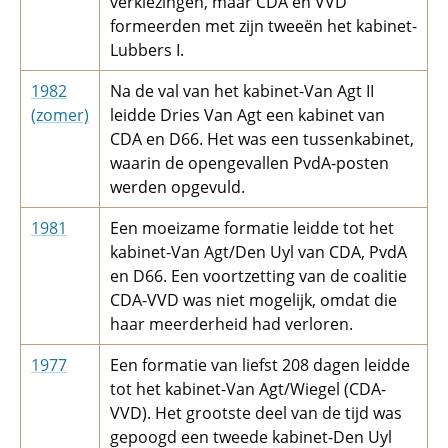
verkiezingen, maar CDA en VVD
formeerden met zijn tweeën het kabinet-
Lubbers I.
1982
Na de val van het kabinet-Van Agt II
(zomer)
leidde Dries Van Agt een kabinet van
CDA en D66. Het was een tussenkabinet,
waarin de opengevallen PvdA-posten
werden opgevuld.
1981
Een moeizame formatie leidde tot het
kabinet-Van Agt/Den Uyl van CDA, PvdA
en D66. Een voortzetting van de coalitie
CDA-VVD was niet mogelijk, omdat die
haar meerderheid had verloren.
1977
Een formatie van liefst 208 dagen leidde
tot het kabinet-Van Agt/Wiegel (CDA-
VVD). Het grootste deel van de tijd was
gepoogd een tweede kabinet-Den Uyl