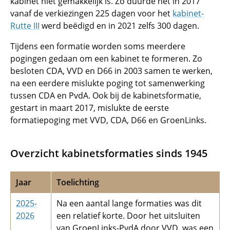
kabinet niet gemakkelijk is. Zo duurde het in 2017
vanaf de verkiezingen 225 dagen voor het
kabinet-
Rutte III
werd beëdigd en in 2021 zelfs 300 dagen.
Tijdens een formatie worden soms meerdere
pogingen gedaan om een kabinet te formeren. Zo
besloten CDA, VVD en D66 in 2003 samen te werken,
na een eerdere mislukte poging tot samenwerking
tussen CDA en PvdA. Ook bij de kabinetsformatie,
gestart in maart 2017, mislukte de eerste
formatiepoging met VVD, CDA, D66 en GroenLinks.
Overzicht kabinetsformaties sinds 1945
Jaar
Toelichting
2025-
Na een aantal lange formaties was dit
2026
een relatief korte. Door het uitsluiten
van GroenLinks-PvdA door VVD, was een