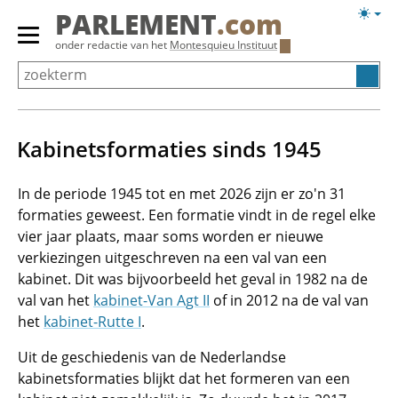
Overslaan
Licht
PARLEMENT
.com
en
weerg
Primair
onder redactie van het
Montesquieu Instituut
naar
menu
de
tonen/verbergen
inhoud
gaan
Kabinetsformaties sinds 1945
In de periode 1945 tot en met 2026 zijn er zo'n 31
formaties geweest. Een formatie vindt in de regel elke
vier jaar plaats, maar soms worden er nieuwe
verkiezingen uitgeschreven na een val van een
kabinet. Dit was bijvoorbeeld het geval in 1982 na de
val van het
kabinet-Van Agt II
of in 2012 na de val van
het
kabinet-Rutte I
.
Uit de geschiedenis van de Nederlandse
kabinetsformaties blijkt dat het formeren van een