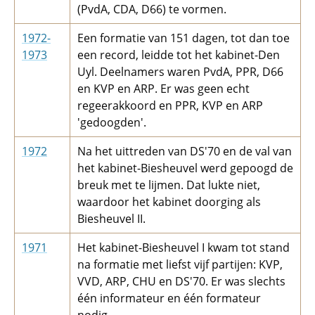
(PvdA, CDA, D66) te vormen.
1972-
Een formatie van 151 dagen, tot dan toe
1973
een record, leidde tot het kabinet-Den
Uyl. Deelnamers waren PvdA, PPR, D66
en KVP en ARP. Er was geen echt
regeerakkoord en PPR, KVP en ARP
'gedoogden'.
1972
Na het uittreden van DS'70 en de val van
het kabinet-Biesheuvel werd gepoogd de
breuk met te lijmen. Dat lukte niet,
waardoor het kabinet doorging als
Biesheuvel II.
1971
Het kabinet-Biesheuvel I kwam tot stand
na formatie met liefst vijf partijen: KVP,
VVD, ARP, CHU en DS'70. Er was slechts
één informateur en één formateur