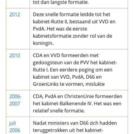
tot dan langste formatie.
2012
Deze snelle formatie leidde tot het
kabinet-Rutte II, bestaand uit VVD en
PvdA. Het was de eerste
kabinetsformatie zonder rol van de
koningin.
2010
CDA en VVD formeerden met
gedoogsteun van de PVV het kabinet-
Rutte I. Een eerdere poging om een
kabinet van VVD, PvdA, D66 en
GroenLinks te vormen, mislukte
2006-
CDA, PvdA en ChristenUnie formeerden
2007
het kabinet-Balkenende IV. Het was een
relatief snelle formatie.
juli
Nadat ministers van D66 zich hadden
2006
teruggetrokken uit het kabinet-