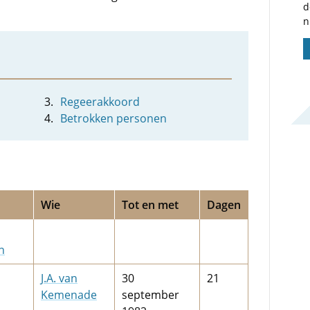
d
n
Regeerakkoord
Betrokken personen
Wie
Tot en met
Dagen
n
J.A. van
30
21
Kemenade
september