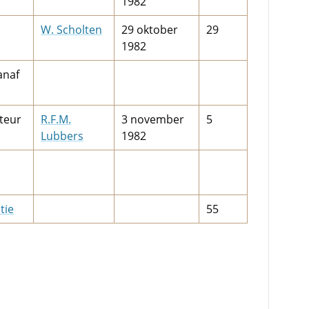
1982
W.­ Scholten
29 oktober
29
1982
anaf
teur
R.F.M.
3 november
5
Lubbers
1982
tie
55