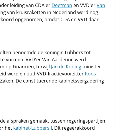
nder leiding van CDA'er
Deetman
en VVD'er
Van
sing van kruisraketten in Nederland werd nog
rakkoord opgenomen, omdat CDA en VVD daar
holten benoemde de koningin Lubbers tot
et te vormen. VVD'er Van Aardenne werd
 op Financiën, terwijl
Jan de Koning
minister
eid werd en oud-VVD-fractievoorzitter
Koos
Zaken. De constituerende kabinetsvergadering
de afspraken gemaakt tussen regeringspartijen
or het
kabinet-Lubbers I
. Dit regeerakkoord