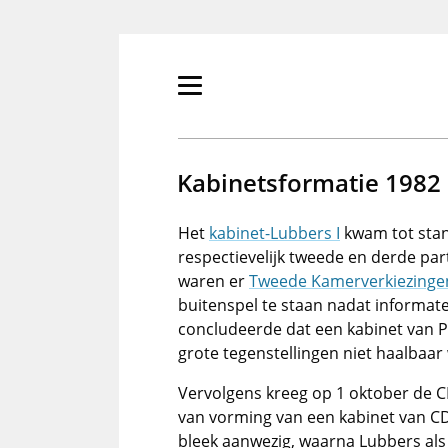
Overslaan
en
naar
de
Primair
inhoud
menu
gaan
tonen/verbergen
Kabinetsformatie 1982
Het
kabinet-Lubbers I
kwam tot sta
respectievelijk tweede en derde part
waren er
Tweede Kamerverkiezinge
buitenspel te staan nadat informat
concludeerde dat een kabinet van 
grote tegenstellingen niet haalbaar
Vervolgens kreeg op 1 oktober de 
van vorming van een kabinet van C
bleek aanwezig, waarna Lubbers als