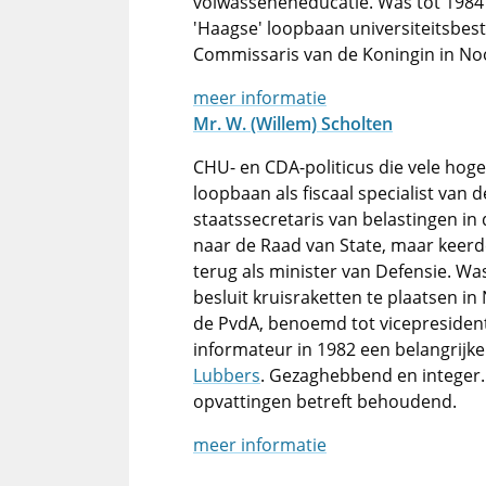
volwasseneneducatie. Was tot 1984
'Haagse' loopbaan universiteitsbe
Commissaris van de Koningin in Noo
meer informatie
Mr. W. (Willem) Scholten
CHU- en CDA-politicus die vele hoge 
loopbaan als fiscaal specialist va
staatssecretaris van belastingen in
naar de Raad van State, maar keerd
terug als minister van Defensie. Wa
besluit kruisraketten te plaatsen in
de PvdA, benoemd tot vicepresident
informateur in 1982 een belangrijke
Lubbers
. Gezaghebbend en integer. 
opvattingen betreft behoudend.
meer informatie