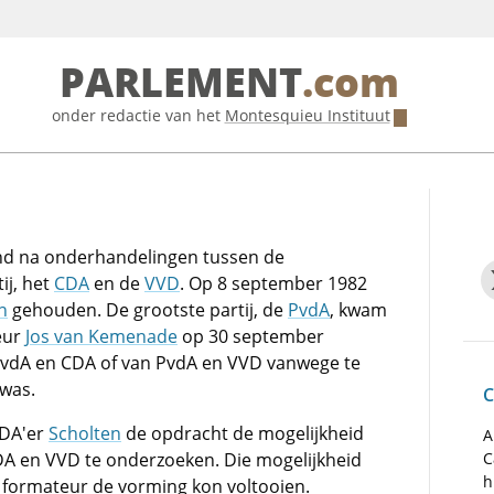
PARLEMENT
.com
onder redactie van het
Montesquieu Instituut
nd na onderhandelingen tussen de
ij, het
CDA
en de
VVD
. Op 8 september 1982
n
gehouden. De grootste partij, de
PvdA
, kwam
eur
Jos van Kemenade
op 30 september
PvdA en CDA of van PvdA en VVD vanwege te
 was.
C
CDA'er
Scholten
de opdracht de mogelijkheid
A
DA en VVD te onderzoeken. Die mogelijkheid
C
h
 formateur de vorming kon voltooien.