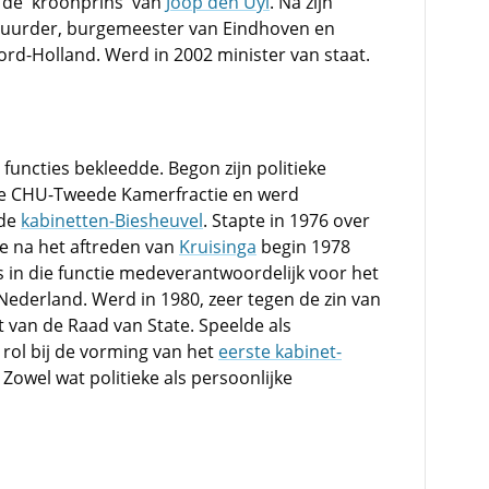
 dé 'kroonprins' van
Joop den Uyl
. Na zijn
stuurder, burgemeester van Eindhoven en
rd-Holland. Werd in 2002 minister van staat.
functies bekleedde. Begon zijn politieke
n de CHU-Tweede Kamerfractie en werd
 de
kabinetten-Biesheuvel
. Stapte in 1976 over
e na het aftreden van
Kruisinga
begin 1978
s in die functie medeverantwoordelijk voor het
 Nederland. Werd in 1980, zeer tegen de zin van
 van de Raad van State. Speelde als
 rol bij de vorming van het
eerste kabinet-
Zowel wat politieke als persoonlijke