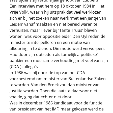
Was tijdens zijn studie jaargenoot van Lubbers
Een interview met hem op 18 oktober 1984 in 'Het
Vrije Volk', waarin hij uitsprak dat veel werklozen
zich er bij het zoeken naar werk 'met een Jantje van
Leiden' vanaf maakten en niet bereid waren te
verhuizen, maar liever bij 'Tante Truus' bleven
wonen, was voor oppositieleider Den Uyl reden de
minister te interpelleren en een motie van
afkeuring in te dienen. Die motie werd verworpen.
Had door zijn optreden als tamelijk a-politieke'
bankier een moeizame verhouding met veel van zijn
(CDA-)collega's
In 1986 was hij door de top van het CDA
voorbestemd om minister van Buitenlandse Zaken
te worden. Van den Broek zou dan minister van
Justitie worden. Toen die laatste daarvoor niet
voelde, ging dat echter niet door.
Was in december 1986 kandidaat voor de functie
van president van het IMF, maar gekozen werd de