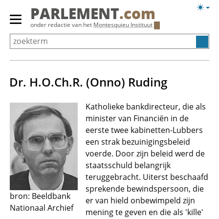
Overslaan
Licht
PARLEMENT
.com
en
weerg
Primair
onder redactie van het
Montesquieu Instituut
naar
menu
de
tonen/verbergen
inhoud
gaan
Dr. H.O.Ch.R. (Onno) Ruding
Katholieke bankdirecteur, die als
minister van Financiën in de
eerste twee kabinetten-Lubbers
een strak bezuinigingsbeleid
voerde. Door zijn beleid werd de
staatsschuld belangrijk
teruggebracht. Uiterst beschaafd
sprekende bewindspersoon, die
bron: Beeldbank
er van hield onbewimpeld zijn
Nationaal Archief
mening te geven en die als 'kille'