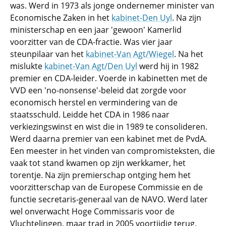
was. Werd in 1973 als jonge ondernemer minister van
Economische Zaken in het
kabinet-Den Uyl
. Na zijn
ministerschap en een jaar 'gewoon' Kamerlid
voorzitter van de CDA-fractie. Was vier jaar
steunpilaar van het
kabinet-Van Agt/Wiegel
. Na het
mislukte
kabinet-Van Agt/Den Uyl
werd hij in 1982
premier en CDA-leider. Voerde in kabinetten met de
VVD een 'no-nonsense'-beleid dat zorgde voor
economisch herstel en vermindering van de
staatsschuld. Leidde het CDA in 1986 naar
verkiezingswinst en wist die in 1989 te consolideren.
Werd daarna premier van een kabinet met de PvdA.
Een meester in het vinden van compromisteksten, die
vaak tot stand kwamen op zijn werkkamer, het
torentje. Na zijn premierschap ontging hem het
voorzitterschap van de Europese Commissie en de
functie secretaris-generaal van de NAVO. Werd later
wel onverwacht Hoge Commissaris voor de
Vluchtelingen, maar trad in 2005 voortijdig terug.