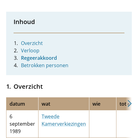
Inhoud
Overzicht
Verloop
Regeerakkoord
Betrokken personen
Overzicht
datum
wat
wie
tot en 
6
Tweede
september
Kamerverkiezingen
1989