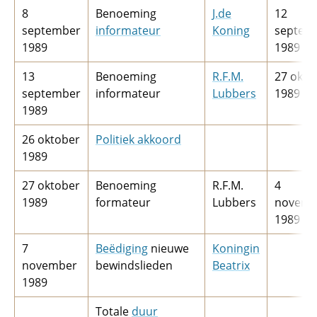
8
Benoeming
J.­de
12
september
informateur
Koning
septem
1989
1989
13
Benoeming
R.F.M.
27 okto
september
informateur
Lubbers
1989
1989
26 oktober
Politiek akkoord
1989
27 oktober
Benoeming
R.F.M.
4
1989
formateur
Lubbers
novemb
1989
7
Beëdiging
nieuwe
Koningin
november
bewindslieden
Beatrix
1989
Totale
duur