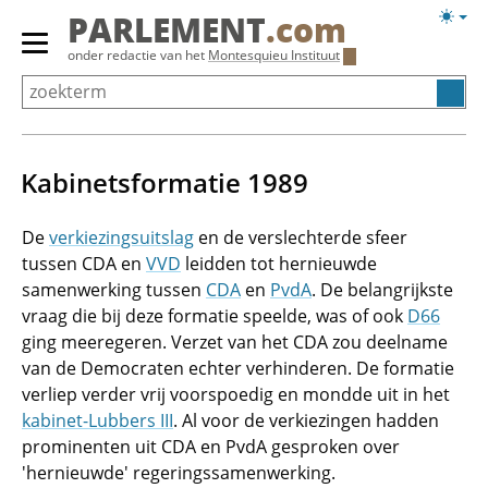
Overslaan
Licht
PARLEMENT
.com
en
weerg
Primair
onder redactie van het
Montesquieu Instituut
naar
menu
de
tonen/verbergen
inhoud
gaan
Kabinetsformatie 1989
De
verkiezingsuitslag
en de verslechterde sfeer
tussen CDA en
VVD
leidden tot hernieuwde
samenwerking tussen
CDA
en
PvdA
. De belangrijkste
vraag die bij deze formatie speelde, was of ook
D66
ging meeregeren. Verzet van het CDA zou deelname
van de Democraten echter verhinderen. De formatie
verliep verder vrij voorspoedig en mondde uit in het
kabinet-Lubbers III
. Al voor de verkiezingen hadden
prominenten uit CDA en PvdA gesproken over
'hernieuwde' regeringssamenwerking.