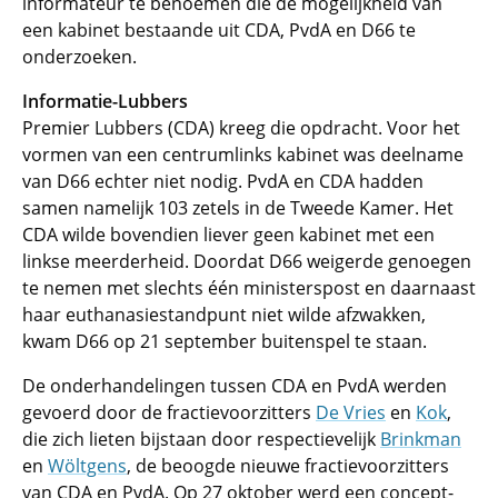
informateur te benoemen die de mogelijkheid van
een kabinet bestaande uit CDA, PvdA en D66 te
onderzoeken.
Informatie-Lubbers
Premier Lubbers (CDA) kreeg die opdracht. Voor het
vormen van een centrumlinks kabinet was deelname
van D66 echter niet nodig. PvdA en CDA hadden
samen namelijk 103 zetels in de Tweede Kamer. Het
CDA wilde bovendien liever geen kabinet met een
linkse meerderheid. Doordat D66 weigerde genoegen
te nemen met slechts één ministerspost en daarnaast
haar euthanasiestandpunt niet wilde afzwakken,
kwam D66 op 21 september buitenspel te staan.
De onderhandelingen tussen CDA en PvdA werden
gevoerd door de fractievoorzitters
De Vries
en
Kok
,
die zich lieten bijstaan door respectievelijk
Brinkman
en
Wöltgens
, de beoogde nieuwe fractievoorzitters
van CDA en PvdA. Op 27 oktober werd een concept-