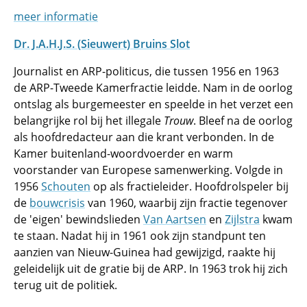
meer informatie
Dr. J.A.H.J.S. (Sieuwert) Bruins Slot
Journalist en ARP-politicus, die tussen 1956 en 1963
de ARP-Tweede Kamerfractie leidde. Nam in de oorlog
ontslag als burgemeester en speelde in het verzet een
belangrijke rol bij het illegale
Trouw
. Bleef na de oorlog
als hoofdredacteur aan die krant verbonden. In de
Kamer buitenland-woordvoerder en warm
voorstander van Europese samenwerking. Volgde in
1956
Schouten
op als fractieleider. Hoofdrolspeler bij
de
bouwcrisis
van 1960, waarbij zijn fractie tegenover
de 'eigen' bewindslieden
Van Aartsen
en
Zijlstra
kwam
te staan. Nadat hij in 1961 ook zijn standpunt ten
aanzien van Nieuw-Guinea had gewijzigd, raakte hij
geleidelijk uit de gratie bij de ARP. In 1963 trok hij zich
terug uit de politiek.