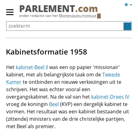
Overslaan
Licht
PARLEMENT
.com
en
weerg
Primair
onder redactie van het
Montesquieu Instituut
naar
menu
de
tonen/verbergen
inhoud
gaan
Kabinetsformatie 1958
Het
kabinet-Beel II
was een op papier 'missionair'
kabinet, met als belangrijkste taak om de
Tweede
Kamer
te ontbinden en nieuwe verkiezingen uit te
schrijven. Het was echter vooral een
overgangskabinet. Na de val van het
kabinet-Drees IV
vroeg de koningin
Beel
(KVP) een dergelijk kabinet te
vormen. Het resultaat was een kabinet bestaande uit
(zittende) ministers van de drie christelijke partijen,
met Beel als premier.