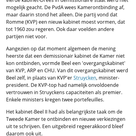
vierde kabinet-Drees in demissionaire staat werd niet
mogelijk geacht. De PvdA wees Kamerontbinding af,
maar daarin stond het alleen. Die partij vond dat
Romme (KVP) een nieuw kabinet moest vormen, dat
tot 1960 zou regeren. Ook daar voelden andere
partijen niet voor.
Aangezien op dat moment algemeen de mening
heerste dat een demissionair kabinet de Kamer niet
kon ontbinden, vormde Beel een 'overgangskabinet'
van KVP, ARP en CHU. Van dit overgangskabinet werd
Beel zelf, in plaats van KVP'er
Struycken
, minister-
president. De KVP-top had namelijk onvoldoende
vertrouwen in Struyckens capaciteiten als premier.
Enkele ministers kregen twee portefeuilles.
Het kabinet-Beel II had als belangrijkste taak om de
Tweede Kamer te ontbinden en nieuwe verkiezingen
uit te schrijven. Een uitgebreid regeerakkoord bleef
daarom ook uit.