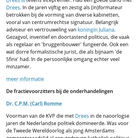
Drees III
tevens vicepremier. Had een goede band met
Drees
. In de jaren vijftig en zestig als (in)formateur
betrokken bij de vorming van diverse kabinetten,
vooral van centrumrechtse signatuur. Belangrijk
adviseur en vertrouweling van
koningin Juliana
.
Gezagvol, inventief en doortastend politicus, die vaak
als regelaar en 'bruggenbouwer' fungeerde. Ook een
wat dorre formalistische jurist, die als bijnaam 'de
Sfinx' had. In de persoonlijke omgang echter veel
minzamer.
meer informatie
De fractievoorzitters bij de onderhandelingen
Dr. C.P.M. (Carl) Romme
Voorman van de KVP die met
Drees
in de naoorlogse
jaren de Nederlandse politiek domineerde. Was voor
de Tweede Wereldoorlog als jong Amsterdams