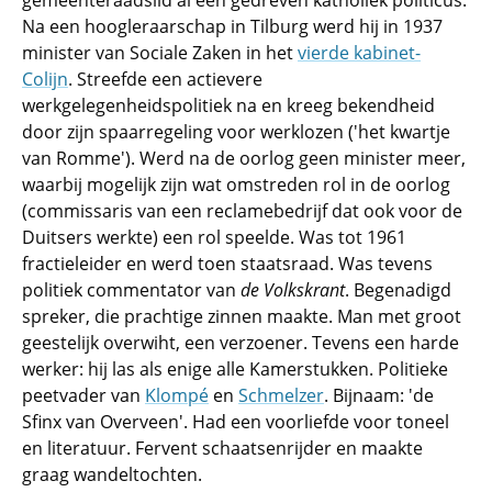
gemeenteraadslid al een gedreven katholiek politicus.
Na een hoogleraarschap in Tilburg werd hij in 1937
minister van Sociale Zaken in het
vierde kabinet-
Colijn
. Streefde een actievere
werkgelegenheidspolitiek na en kreeg bekendheid
door zijn spaarregeling voor werklozen ('het kwartje
van Romme'). Werd na de oorlog geen minister meer,
waarbij mogelijk zijn wat omstreden rol in de oorlog
(commissaris van een reclamebedrijf dat ook voor de
Duitsers werkte) een rol speelde. Was tot 1961
fractieleider en werd toen staatsraad. Was tevens
politiek commentator van
de Volkskrant
. Begenadigd
spreker, die prachtige zinnen maakte. Man met groot
geestelijk overwiht, een verzoener. Tevens een harde
werker: hij las als enige alle Kamerstukken. Politieke
peetvader van
Klompé
en
Schmelzer
. Bijnaam: 'de
Sfinx van Overveen'. Had een voorliefde voor toneel
en literatuur. Fervent schaatsenrijder en maakte
graag wandeltochten.