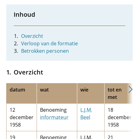
Inhoud
Overzicht
Verloop van de formatie
Betrokken personen
Overzicht
datum
wat
wie
tot en
met
12
Benoeming
L.J.M.
18
december
informateur
Beel
december
1958
1958
19
Benoeming
L.J.M.
21