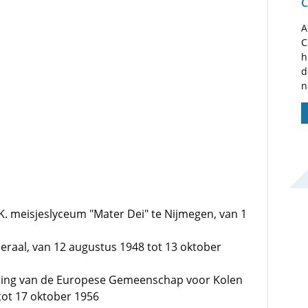
C
A
C
h
d
n
.K. meisjeslyceum "Mater Dei" te Nijmegen, van 1
raal, van 12 augustus 1948 tot 13 oktober
ring van de Europese Gemeenschap voor Kolen
tot 17 oktober 1956