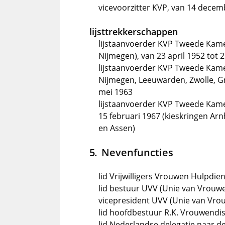
vicevoorzitter KVP, van 14 dece
lijsttrekkerschappen
lijstaanvoerder KVP Tweede Kame
Nijmegen), van 23 april 1952 tot 2
lijstaanvoerder KVP Tweede Kame
Nijmegen, Leeuwarden, Zwolle, Gr
mei 1963
lijstaanvoerder KVP Tweede Kame
15 februari 1967 (kieskringen A
en Assen)
Nevenfuncties
lid Vrijwilligers Vrouwen Hulpdie
lid bestuur UVV (Unie van Vrouweli
vicepresident UVV (Unie van Vrouwe
lid hoofdbestuur R.K. Vrouwendis
lid Nederlandse delegatie naar d