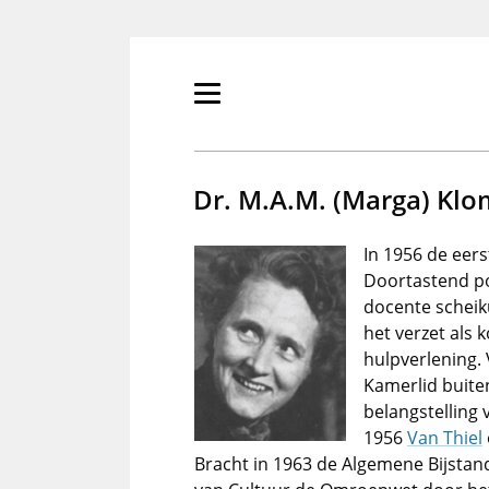
Overslaan
en
naar
de
Primair
inhoud
menu
gaan
tonen/verbergen
Dr. M.A.M. (Marga) Kl
In 1956 de eers
Doortastend po
docente scheik
het verzet als 
hulpverlening.
Kamerlid buite
belangstelling
1956
Van Thiel
Bracht in 1963 de Algemene Bijstand