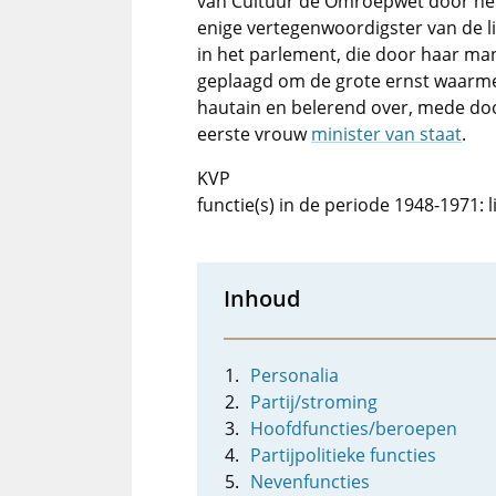
van Cultuur de Omroepwet door het
enige vertegenwoordigster van de l
in het parlement, die door haar man
geplaagd om de grote ernst waarme
hautain en belerend over, mede doo
eerste vrouw
minister van staat
.
KVP
functie(s) in de periode 1948-1971:
Inhoud
Personalia
Partij/stroming
Hoofdfuncties/beroepen
Partijpolitieke functies
Nevenfuncties