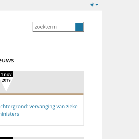
Lichte/donkere
weergave
euws
1 nov
2019
chtergrond: vervanging van zieke
inisters