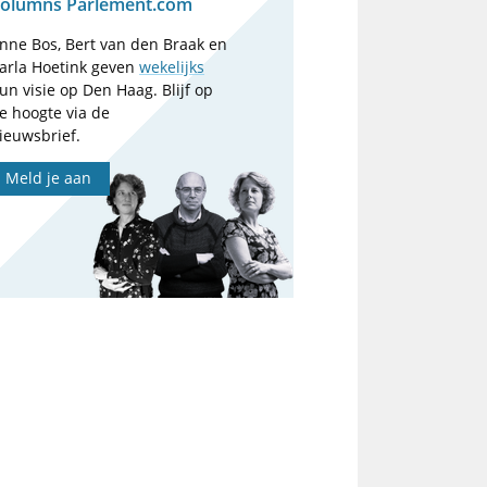
olumns Parlement.com
nne Bos, Bert van den Braak en
arla Hoetink geven
wekelijks
un visie op Den Haag. Blijf op
e hoogte via de
ieuwsbrief.
Meld je aan