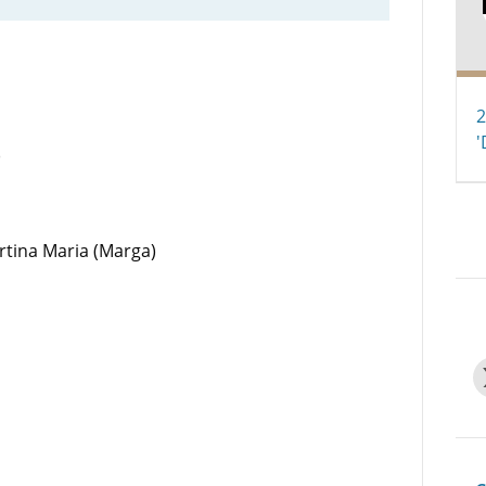
2
'
)
rtina Maria (Marga)