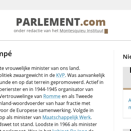
PARLEMENT
.com
onder redactie van het
Montesquieu Instituut
ompé
Ni
te vrouwelijke minister van ons land.
litiek zwaargewicht in de
KVP
. Was aanvankelijk
unde en op dat terrein gepromoveerd. Actief in
koerierster en in 1944-1945 organisator van
 Vertrouwelinge van
Romme
en als Tweede
A
nland-woordvoerder van haar fractie met
m
 voor de Europese samenwerking. Volgde in
op als minister van
Maatschappelijk Werk
.
swet tot stand. Loodste in 1966 als minister