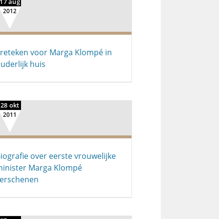
17 aug
2012
reteken voor Marga Klompé in
uderlijk huis
28 okt
2011
iografie over eerste vrouwelijke
inister Marga Klompé
erschenen