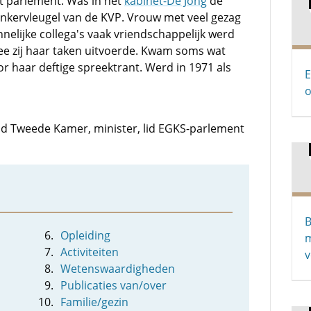
 parlement. Was in het
kabinet-De Jong
de
inkervleugel van de KVP. Vrouw met veel gezag
nelijke collega's vaak vriendschappelijk werd
e zij haar taken uitvoerde. Kwam soms wat
r haar deftige spreektrant. Werd in 1971 als
E
o
 lid Tweede Kamer, minister, lid EGKS-parlement
B
Opleiding
m
Activiteiten
v
Wetenswaardigheden
Publicaties van/over
Familie/gezin