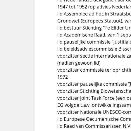
1947 tot 1952 (op advies Nederl
lid Assemblee ad hoc in Straatsb
Grondwet (Europees Statuut), va
lid bestuur Stichting "Te Elfder Ur
lid Academische Raad, van 1 sep
lid pauselijke commissie "Justitia
lid beleidsadviescommissie Bissc
voorzitter sectie internationale 
(nadien gewoon lid)
voorzitter commissie ter oprichti
1972
voorzitter pauselijke commissie "J
voorzitter Stichting Biowetensch
voorzitter Joint Task Force (een
EG volgde t.a.v. ontwikkelingssa
voorzitter Nationale UNESCO-com
lid Europese Oecumenische Commi
lid Raad van Commissarissen N.V.