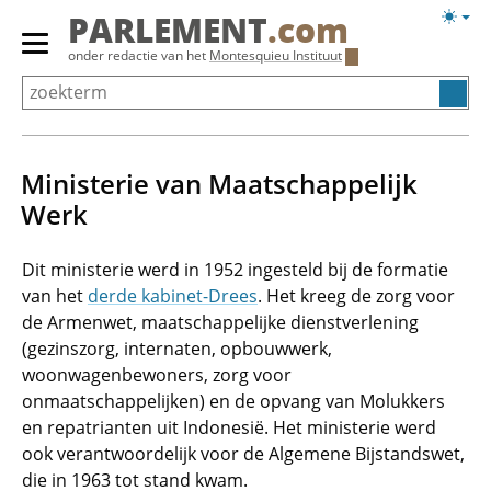
Overslaan
Licht
PARLEMENT
.com
en
weerg
Primair
onder redactie van het
Montesquieu Instituut
naar
menu
de
tonen/verbergen
inhoud
gaan
Ministerie van Maatschappelijk
Werk
Dit ministerie werd in 1952 ingesteld bij de formatie
van het
derde kabinet-Drees
. Het kreeg de zorg voor
de Armenwet, maatschappelijke dienstverlening
(gezinszorg, internaten, opbouwwerk,
woonwagenbewoners, zorg voor
onmaatschappelijken) en de opvang van Molukkers
en repatrianten uit Indonesië. Het ministerie werd
ook verantwoordelijk voor de Algemene Bijstandswet,
die in 1963 tot stand kwam.