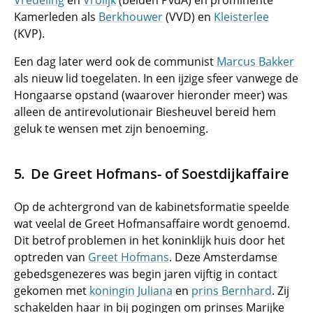
Vredeling
en
Vrolijk
(beiden PvdA) en prominente
Kamerleden als
Berkhouwer
(VVD) en
Kleisterlee
(KVP).
Een dag later werd ook de communist
Marcus Bakker
als nieuw lid toegelaten. In een ijzige sfeer vanwege de
Hongaarse opstand (waarover hieronder meer) was
alleen de antirevolutionair Biesheuvel bereid hem
geluk te wensen met zijn benoeming.
De Greet Hofmans- of Soestdijkaffaire
Op de achtergrond van de kabinetsformatie speelde
wat veelal de Greet Hofmansaffaire wordt genoemd.
Dit betrof problemen in het koninklijk huis door het
optreden van
Greet Hofmans
. Deze Amsterdamse
gebedsgenezeres was begin jaren vijftig in contact
gekomen met
koningin Juliana
en
prins Bernhard
. Zij
schakelden haar in bij pogingen om prinses Marijke