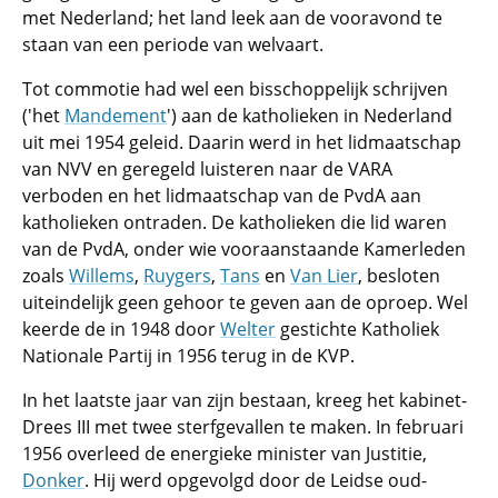
met Nederland; het land leek aan de vooravond te
staan van een periode van welvaart.
Tot commotie had wel een bisschoppelijk schrijven
('het
Mandement
') aan de katholieken in Nederland
uit mei 1954 geleid. Daarin werd in het lidmaatschap
van NVV en geregeld luisteren naar de VARA
verboden en het lidmaatschap van de PvdA aan
katholieken ontraden. De katholieken die lid waren
van de PvdA, onder wie vooraanstaande Kamerleden
zoals
Willems
,
Ruygers
,
Tans
en
Van Lier
, besloten
uiteindelijk geen gehoor te geven aan de oproep. Wel
keerde de in 1948 door
Welter
gestichte Katholiek
Nationale Partij in 1956 terug in de KVP.
In het laatste jaar van zijn bestaan, kreeg het kabinet-
Drees III met twee sterfgevallen te maken. In februari
1956 overleed de energieke minister van Justitie,
Donker
. Hij werd opgevolgd door de Leidse oud-