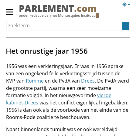
Overslaan
Licht
PARLEMENT
.com
en
weerg
Primair
onder redactie van het
Montesquieu Instituut
naar
menu
de
tonen/verbergen
inhoud
gaan
Het onrustige jaar 1956
1956 was een verkiezingsjaar. Er was in 1956 sprake
van een ongekend felle verkiezingsstrijd tussen de
KVP van
Romme
en de PvdA van
Drees
. De PvdA werd
de grootste partij, waarna een zeer moeizame
formatie volgde. In het nieuwgevormde
vierde
kabinet-Drees
was het conflict eigenlijk al ingebakken.
1956 is dan ook als de voorbode van het einde van de
Rooms-Rode coalitie te beschouwen.
Naast binnenlands tumult was er ook wereldwijd