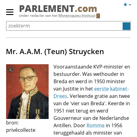
Overslaan
Licht
PARLEMENT
.com
en
weerg
Primair
onder redactie van het
Montesquieu Instituut
naar
menu
de
tonen/verbergen
inhoud
gaan
Mr. A.A.M. (Teun) Struycken
Vooraanstaande KVP-minister en
bestuurder. Was wethouder in
Breda en werd in 1950 minister
van Justitie in het
eerste kabinet-
Drees
. Verleende gratie aan twee
van de 'vier van Breda'. Keerde in
1951 niet terug en werd
Gouverneur van de Nederlandse
bron:
Antillen. Door
Romme
in 1956
privécollecte
teruggehaald als minister van