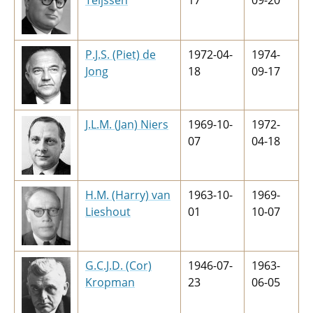
Teijssen
17
09-20
P.J.S. (Piet) de
1972-04-
1974-
Jong
18
09-17
J.L.M. (Jan) Niers
1969-10-
1972-
07
04-18
H.M. (Harry) van
1963-10-
1969-
Lieshout
01
10-07
G.C.J.D. (Cor)
1946-07-
1963-
Kropman
23
06-05