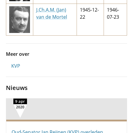
J.Ch.A.M. (Jan)
1945-12-
1946-
van de Mortel
22
07-23
Meer over
KVP
Nieuws
9 apr
2020
Oud-Senator Jan Reijnen (KVP) overleden