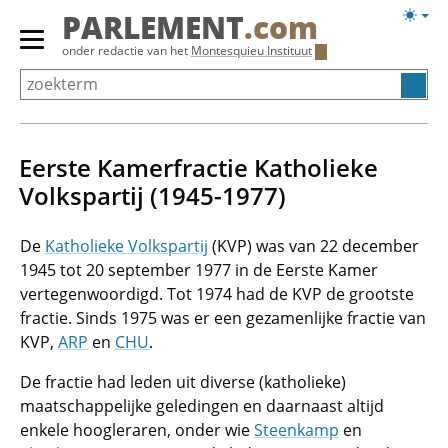
Overslaan
Licht
PARLEMENT
.com
en
weerg
Primair
onder redactie van het
Montesquieu Instituut
naar
menu
de
tonen/verbergen
inhoud
gaan
Eerste Kamerfractie Katholieke
Volkspartij (1945-1977)
De
Katholieke Volkspartij
(KVP) was van 22 december
1945 tot 20 september 1977 in de Eerste Kamer
vertegenwoordigd. Tot 1974 had de KVP de grootste
fractie. Sinds 1975 was er een gezamenlijke fractie van
KVP,
ARP
en
CHU
.
De fractie had leden uit diverse (katholieke)
maatschappelijke geledingen en daarnaast altijd
enkele hoogleraren, onder wie
Steenkamp
en