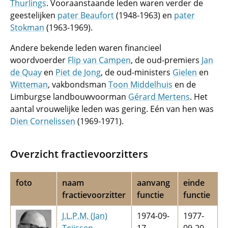
Thurlings
. Vooraanstaande leden waren verder de
geestelijken
pater Beaufort
(1948-1963) en
pater
Stokman
(1963-1969).
Andere bekende leden waren financieel
woordvoerder
Flip van Campen
, de oud-premiers
Jan
de Quay
en
Piet de Jong
, de oud-ministers
Gielen
en
Witteman
, vakbondsman
Toon Middelhuis
en de
Limburgse landbouwvoorman
Gérard Mertens
. Het
aantal vrouwelijke leden was gering. Eén van hen was
Dien Cornelissen
(1969-1971).
Overzicht fractievoorzitters
foto
naam
aanvang
einde
fractievoorzitter
functie
functie
J.L.P.M. (Jan)
1974-09-
1977-