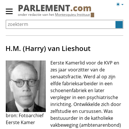
Overslaan
Licht
PARLEMENT
.com
en
weerg
Primair
onder redactie van het
Montesquieu Instituut
naar
menu
de
tonen/verbergen
inhoud
gaan
H.M. (Harry) van Lieshout
Eerste Kamerlid voor de KVP en
zes jaar voorzitter van de
senaatsfractie. Werd al op zijn
elfde fabrieksarbeider in een
schoenenfabriek en later
verpleger in een psychiatrische
inrichting. Ontwikkelde zich door
zelfstudie en cursussen. Was
bron: Fotoarchief
bestuuurder in de katholieke
Eerste Kamer
vakbeweging (ambtenarenbond)