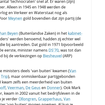
tal 'technocraten' snel af. Er waren (zijn)
eer. Alleen in 1945 en 1948 werden de
orlog en Verkeer en Waterstaat nog als
 Voor
Meynen
gold bovendien dat zijn partij (de
ohan Beyen
(Buitenlandse Zaken) in het
kabinet-
anders' werden benoemd, hadden zij echter wel
 die bij aantreden. Dat gold in 1971 bijvoorbeeld
 De eerste, minister namens
DS'70
, was tot dan
d bij de verkiezingen op
Biesheuvel
(ARP)
e ministers deels 'van buiten' kwamen (
Van
n
Trip
), maar onmiskenbaar partijgebonden
I kwam zelfs een meerderheid van buiten
off
,
Veerman
,
De Geus
en
Donner
). Ook Mark
r, kwam in 2002 vanuit het bedrijfsleven in de
 je verder
Ollongren
,
Grapperhaus
,
Van
ter 'van buiten' mogen noemen. Al kun je