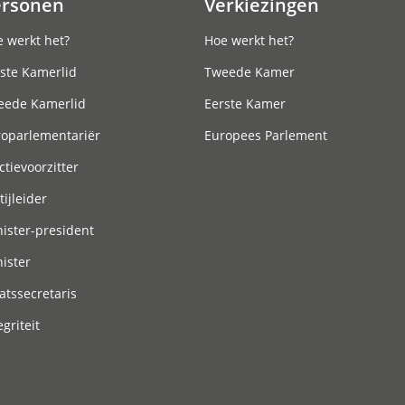
ersonen
Verkiezingen
 werkt het?
Hoe werkt het?
ste Kamerlid
Tweede Kamer
eede Kamerlid
Eerste Kamer
roparlementariër
Europees Parlement
ctievoorzitter
tijleider
ister-president
ister
atssecretaris
egriteit