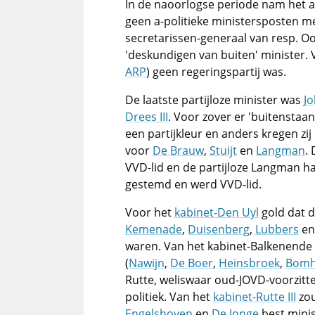
In de naoorlogse periode nam het aan
geen a-politieke ministersposten m
secretarissen-generaal van resp. O
'deskundigen van buiten' minister.
ARP
) geen regeringspartij was.
De laatste partijloze minister was
J
Drees III
. Voor zover er 'buitensta
een partijkleur en anders kregen zij
voor
De Brauw
,
Stuijt
en
Langman
.
VVD-lid en de partijloze Langman ha
gestemd en werd VVD-lid.
Voor het
kabinet-Den Uyl
gold dat d
Kemenade
,
Duisenberg
,
Lubbers
e
waren. Van het kabinet-Balkenende 
(
Nawijn
,
De Boer
,
Heinsbroek
,
Bomh
Rutte, weliswaar oud-JOVD-voorzitte
politiek. Van het
kabinet-Rutte III
zou
Engelshoven
en
De Jonge
best minis