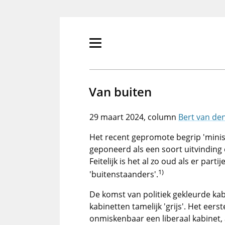
Overslaan
en
naar
de
Primair
inhoud
menu
gaan
tonen/verbergen
Van buiten
29 maart 2024
Bert van de
Het recent gepromote begrip 'minis
geponeerd als een soort uitvinding
Feitelijk is het al zo oud als er par
1)
'buitenstaanders'.
De komst van politiek gekleurde kab
kabinetten tamelijk 'grijs'. Het eers
onmiskenbaar een liberaal kabinet,