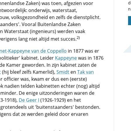
d
innenlandse Zaken) was toen, afgezien voor
n
antwoordelijk: onderwijs, waterstaat,
uw, volksgezondheid en zelfs de dienstplicht.
taanders'. Vooral Buitenlandse Zaken
 en Waterstaat (ingenieurs) werden vaak
2)
rigens lang niet altijd met succes.
net-Kappeyne van de Coppello
in 1877 was er
olitieker' kabinet. Leider
Kappeyne
was in 1876
ede Kamer geworden. In zijn kabinet zaten de
t
(hij bleef zelfs Kamerlid),
Smidt
en
Tak van
r officier was, kwam er dus een (eerste)
ok nadien telden kabinetten echter (nog) altijd
minder. De enige uitzonderingen waren de
3-1918),
De Geer I
(1926-1929) en het
l grotendeels uit 'buitenstaanders' bestonden.
rigens dat ze werden geleid door ervaren