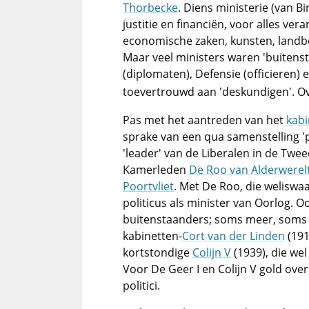
Thorbecke
. Diens ministerie (van B
justitie en financiën, voor alles ver
economische zaken, kunsten, landbo
Maar veel ministers waren 'buitens
(diplomaten), Defensie (officieren)
toevertrouwd aan 'deskundigen'. Ove
Pas met het aantreden van het
kabi
sprake van een qua samenstelling 'p
'leader' van de Liberalen in de Twe
Kamerleden
De Roo van Alderwerel
Poortvliet
. Met De Roo, die weliswaa
politicus als minister van Oorlog. O
buitenstaanders; soms meer, soms 
kabinetten-
Cort van der Linden
(191
kortstondige
Colijn V
(1939), die we
Voor De Geer I en Colijn V gold ove
politici.