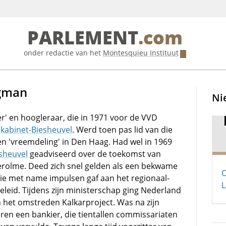
PARLEMENT
.com
onder redactie van het
Montesquieu Instituut
ngman
Ni
' en hoogleraar, die in 1971 voor de VVD
t
kabinet-Biesheuvel
. Werd toen pas lid van die
en 'vreemdeling' in Den Haag. Had wel in 1969
sheuvel
geadviseerd over de toekomst van
rolme. Deed zich snel gelden als een bekwame
O
e met name impulsen gaf aan het regionaal-
L
leid. Tijdens zijn ministerschap ging Nederland
het omstreden Kalkarproject. Was na zijn
aren een bankier, die tientallen commissariaten