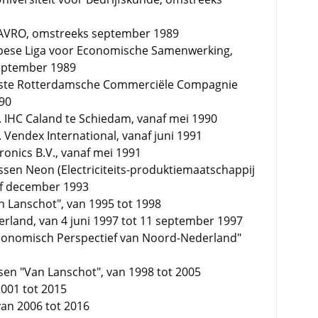
e AVRO, omstreeks september 1989
ropese Liga voor Economische Samenwerking,
september 1989
rste Rotterdamsche Commerciële Compagnie
990
 IHC Caland te Schiedam, vanaf mei 1990
 Vendex International, vanaf juni 1991
onics B.V., vanaf mei 1991
sen Neon (Electriciteits-produktiemaatschappij
af december 1993
 Lanschot", van 1995 tot 1998
rland, van 4 juni 1997 tot 11 september 1997
-Economisch Perspectief van Noord-Nederland"
en "Van Lanschot", van 1998 tot 2005
2001 tot 2015
van 2006 tot 2016