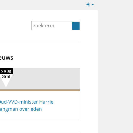
Lichte/donkere
weergave
euws
5 aug
2016
ud-VVD-minister Harrie
angman overleden