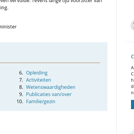
leven vervulde. Tevens lange tijd voorzitter van
ing.
minister
C
A
Opleiding
C
Activiteiten
h
d
Wetenswaardigheden
n
Publicaties van/over
Familie/gezin