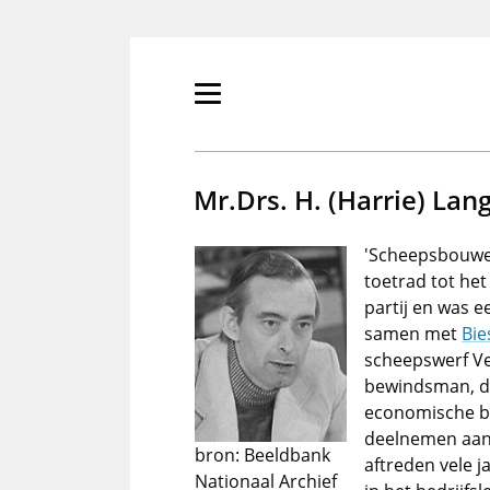
Overslaan
en
naar
de
Primair
inhoud
menu
gaan
tonen/verbergen
Mr.Drs. H. (Harrie) La
'Scheepsbouwer
toetrad tot he
partij en was e
samen met
Bie
scheepswerf Ve
bewindsman, di
economische be
deelnemen aan 
bron: Beeldbank
aftreden vele j
Nationaal Archief