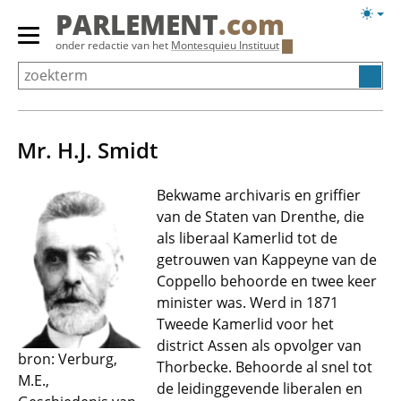
Overslaan
Licht
PARLEMENT
.com
en
weerg
Primair
onder redactie van het
Montesquieu Instituut
naar
menu
de
tonen/verbergen
inhoud
gaan
Mr. H.J. Smidt
Bekwame archivaris en griffier
van de Staten van Drenthe, die
als liberaal Kamerlid tot de
getrouwen van Kappeyne van de
Coppello behoorde en twee keer
minister was. Werd in 1871
Tweede Kamerlid voor het
district Assen als opvolger van
bron: Verburg,
Thorbecke. Behoorde al snel tot
M.E.,
de leidinggevende liberalen en