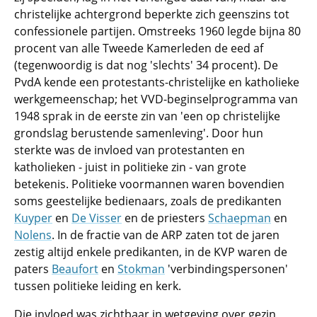
christelijke achtergrond beperkte zich geenszins tot
confessionele partijen. Omstreeks 1960 legde bijna 80
procent van alle Tweede Kamerleden de eed af
(tegenwoordig is dat nog 'slechts' 34 procent). De
PvdA kende een protestants-christelijke en katholieke
werkgemeenschap; het VVD-beginselprogramma van
1948 sprak in de eerste zin van 'een op christelijke
grondslag berustende samenleving'. Door hun
sterkte was de invloed van protestanten en
katholieken - juist in politieke zin - van grote
betekenis. Politieke voormannen waren bovendien
soms geestelijke bedienaars, zoals de predikanten
Kuyper
en
De Visser
en de priesters
Schaepman
en
Nolens
. In de fractie van de ARP zaten tot de jaren
zestig altijd enkele predikanten, in de KVP waren de
paters
Beaufort
en
Stokman
'verbindingspersonen'
tussen politieke leiding en kerk.
Die invloed was zichtbaar in wetgeving over gezin