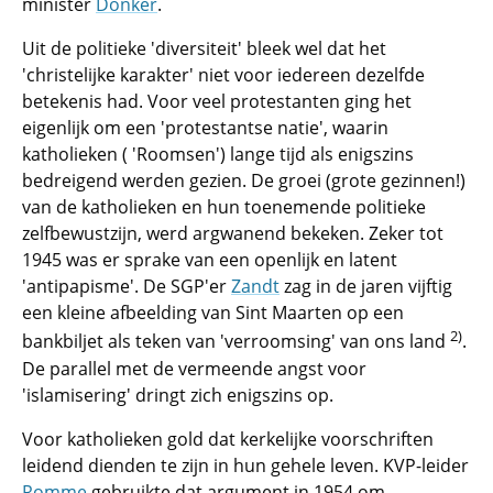
minister
Donker
.
Uit de politieke 'diversiteit' bleek wel dat het
'christelijke karakter' niet voor iedereen dezelfde
betekenis had. Voor veel protestanten ging het
eigenlijk om een 'protestantse natie', waarin
katholieken ( 'Roomsen') lange tijd als enigszins
bedreigend werden gezien. De groei (grote gezinnen!)
van de katholieken en hun toenemende politieke
zelfbewustzijn, werd argwanend bekeken. Zeker tot
1945 was er sprake van een openlijk en latent
'antipapisme'. De SGP'er
Zandt
zag in de jaren vijftig
een kleine afbeelding van Sint Maarten op een
2)
bankbiljet als teken van 'verroomsing' van ons land
.
De parallel met de vermeende angst voor
'islamisering' dringt zich enigszins op.
Voor katholieken gold dat kerkelijke voorschriften
leidend dienden te zijn in hun gehele leven. KVP-leider
Romme
gebruikte dat argument in 1954 om