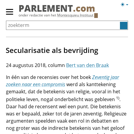
Overslaan
Licht
PARLEMENT
.com
en
weerg
Primair
onder redactie van het
Montesquieu Instituut
naar
menu
de
tonen/verbergen
inhoud
gaan
Secularisatie als bevrijding
24 augustus 2018
Bert van den Braak
In één van de recensies over het boek
Zeventig jaar
zoeken naar een compromis
werd als kanttekening
gemaakt, dat de betekenis van religie, vooral in het
1)
politieke leven, nogal onderbelicht was gebleven
.
Daar had de recensent wel een punt. Die betekenis
was er bepaald, zeker tot de jaren zeventig. Religieuze
argumenten speelden vaak een rol in debatten en
nog groter was de indirecte betekenis van het geloof