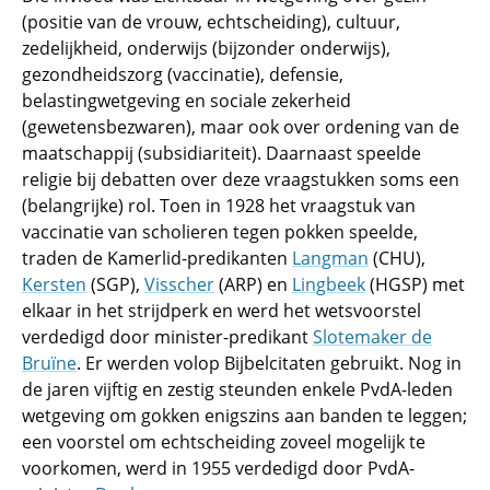
(positie van de vrouw, echtscheiding), cultuur,
zedelijkheid, onderwijs (bijzonder onderwijs),
gezondheidszorg (vaccinatie), defensie,
belastingwetgeving en sociale zekerheid
(gewetensbezwaren), maar ook over ordening van de
maatschappij (subsidiariteit). Daarnaast speelde
religie bij debatten over deze vraagstukken soms een
(belangrijke) rol. Toen in 1928 het vraagstuk van
vaccinatie van scholieren tegen pokken speelde,
traden de Kamerlid-predikanten
Langman
(CHU),
Kersten
(SGP),
Visscher
(ARP) en
Lingbeek
(HGSP) met
elkaar in het strijdperk en werd het wetsvoorstel
verdedigd door minister-predikant
Slotemaker de
Bruïne
. Er werden volop Bijbelcitaten gebruikt. Nog in
de jaren vijftig en zestig steunden enkele PvdA-leden
wetgeving om gokken enigszins aan banden te leggen;
een voorstel om echtscheiding zoveel mogelijk te
voorkomen, werd in 1955 verdedigd door PvdA-