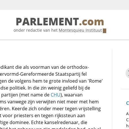
PARLEMENT
.com
onder redactie van het
Montesquieu Instituut
edikant die als voorman van de orthodox-
ervormd-Gereformeerde Staatspartij fel
gen de volgens hem te grote invloed van 'Rome'
e politiek. In die zin weinig geliefd bij de
 partijen (met name de
CHU
), waarvan
s vanwege zijn verwijten niet meer met hem
C
ëren. Keerde zich onder meer tegen vrijstelling
A
t voor priesters en tegen rijkssteun aan
C
ftige dominee. Echte kanselredenaar, die
h