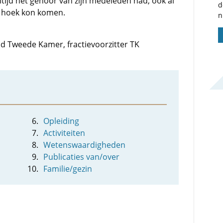
tijd het gehoor van zijn medeleden had, ook al
d
e hoek kon komen.
n
lid Tweede Kamer, fractievoorzitter TK
Opleiding
Activiteiten
Wetenswaardigheden
Publicaties van/over
Familie/gezin