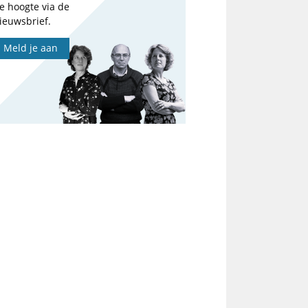
e hoogte via de
ieuwsbrief.
Meld je aan