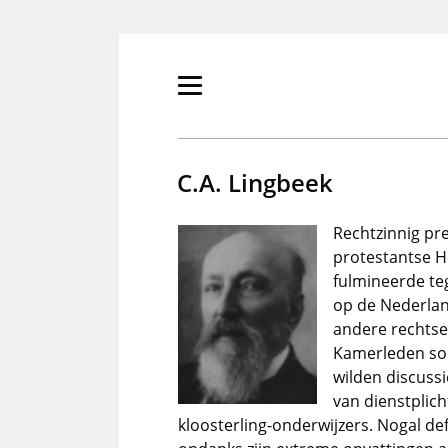
Overslaan
en
naar
de
Primair
inhoud
menu
gaan
tonen/verbergen
C.A. Lingbeek
Rechtzinnig pr
protestantse H
fulmineerde te
op de Nederlands
andere rechtse
Kamerleden som
wilden discussi
van dienstplich
kloosterling-onderwijzers. Nogal de