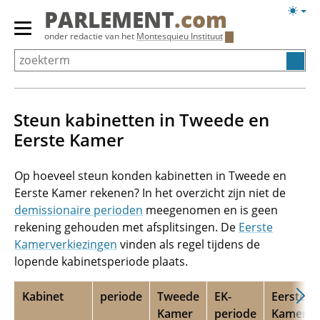
Overslaan
Licht
PARLEMENT
.com
en
weerg
Primair
onder redactie van het
Montesquieu Instituut
naar
menu
de
tonen/verbergen
inhoud
gaan
Steun kabinetten in Tweede en
Eerste Kamer
Op hoeveel steun konden kabinetten in Tweede en
Eerste Kamer rekenen? In het overzicht zijn niet de
demissionaire perioden
meegenomen en is geen
rekening gehouden met afsplitsingen. De
Eerste
Kamerverkiezingen
vinden als regel tijdens de
lopende kabinetsperiode plaats.
Kabinet
periode
Tweede
EK-
Eerste
Kamer
periode
Kamer