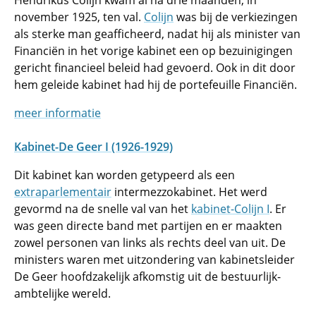
Hendrikus Colijn kwam al na drie maanden, in
november 1925, ten val.
Colijn
was bij de verkiezingen
als sterke man geafficheerd, nadat hij als minister van
Financiën in het vorige kabinet een op bezuinigingen
gericht financieel beleid had gevoerd. Ook in dit door
hem geleide kabinet had hij de portefeuille Financiën.
meer informatie
Kabinet-De Geer I (1926-1929)
Dit kabinet kan worden getypeerd als een
extraparlementair
intermezzokabinet. Het werd
gevormd na de snelle val van het
kabinet-Colijn I
. Er
was geen directe band met partijen en er maakten
zowel personen van links als rechts deel van uit. De
ministers waren met uitzondering van kabinetsleider
De Geer hoofdzakelijk afkomstig uit de bestuurlijk-
ambtelijke wereld.