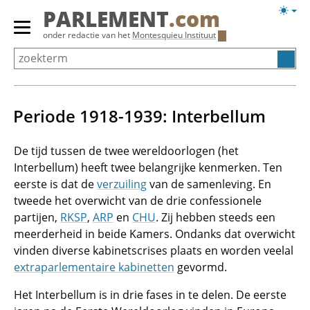
Overslaan
Licht
PARLEMENT
.com
en
weerg
Primair
onder redactie van het
Montesquieu Instituut
naar
menu
de
tonen/verbergen
inhoud
gaan
Periode 1918-1939: Interbellum
De tijd tussen de twee wereldoorlogen (het
Interbellum) heeft twee belangrijke kenmerken. Ten
eerste is dat de
verzuiling
van de samenleving. En
tweede het overwicht van de drie confessionele
partijen,
RKSP
,
ARP
en
CHU
. Zij hebben steeds een
meerderheid in beide Kamers. Ondanks dat overwicht
vinden diverse kabinetscrises plaats en worden veelal
extraparlementaire kabinetten
gevormd.
Het Interbellum is in drie fases in te delen. De eerste