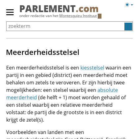
Overslaan
Licht
PARLEMENT
.com
en
weerg
Primair
onder redactie van het
Montesquieu Instituut
naar
menu
de
tonen/verbergen
inhoud
gaan
Meerderheidsstelsel
Een meerderheidsstelsel is een
kiesstelsel
waarin een
partij in een gebied (district) een meerderheid moet
behalen om zetels te veroveren. Er zijn hierbij twee
mogelijkheden: een stelsel waarbij een
absolute
meerderheid
(de helft + 1) moet worden gehaald of
een stelsel waarbij een relatieve meerderheid
volstaat: de partij die de grootste is in een district
krijgt de zetel(s).
Voorbeelden van landen met een