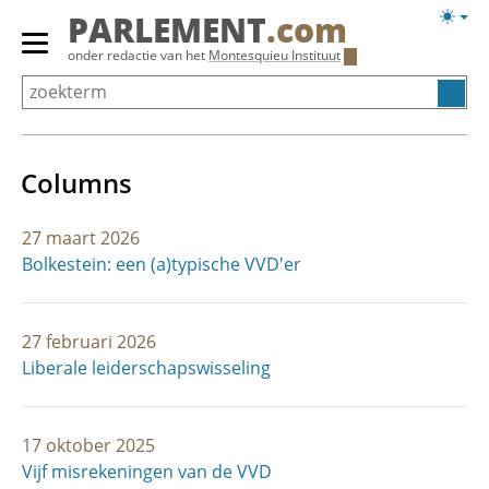
Overslaan
Licht
PARLEMENT
.com
en
weerg
Primair
onder redactie van het
Montesquieu Instituut
naar
menu
de
tonen/verbergen
inhoud
gaan
Columns
27 maart 2026
Bolkestein: een (a)typische VVD'er
27 februari 2026
Liberale leiderschapswisseling
17 oktober 2025
Vijf misrekeningen van de VVD