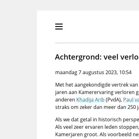
Overslaan
en
naar
de
Primair
inhoud
menu
gaan
tonen/verbergen
Achtergrond: veel verl
maandag 7 augustus 2023, 10:54
Met het aangekondigde vertrek van
jaren aan Kamerervaring verloren g
anderen
Khadija Arib
(PvdA),
Paul 
straks om zeker dan meer dan 250 jar
Als we dat getal in historisch perspe
Als veel zeer ervaren leden stoppen, 
Kamerjaren groot. Als voorbeeld ne