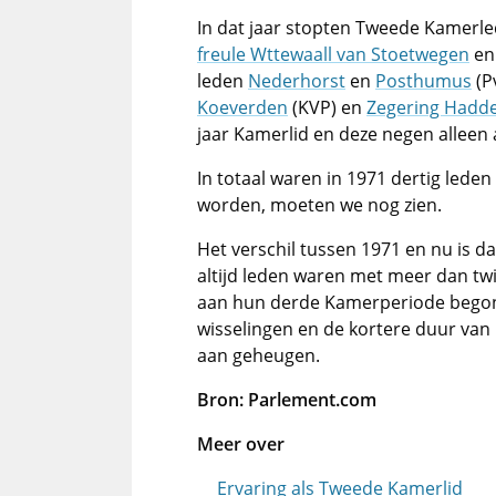
In dat jaar stopten Tweede Kamerl
freule Wttewaall van Stoetwegen
e
leden
Nederhorst
en
Posthumus
(P
Koeverden
(KVP) en
Zegering Hadd
jaar Kamerlid en deze negen alleen 
In totaal waren in 1971 dertig leden
worden, moeten we nog zien.
Het verschil tussen 1971 en nu is da
altijd leden waren met meer dan twi
aan hun derde Kamerperiode begon
wisselingen en de kortere duur van
aan geheugen.
Bron: Parlement.com
Meer over
Ervaring als Tweede Kamerlid