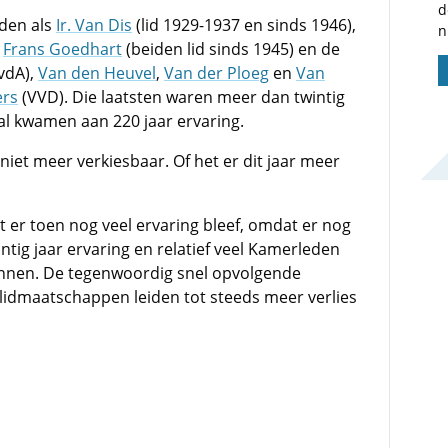
d
eden als
Ir. Van Dis
(lid 1929-1937 en sinds 1946),
n
n
Frans Goedhart
(beiden lid sinds 1945) en de
vdA),
Van den Heuvel
,
Van der Ploeg
en
Van
ers
(VVD). Die laatsten waren meer dan twintig
al kwamen aan 220 jaar ervaring.
 niet meer verkiesbaar. Of het er dit jaar meer
t er toen nog veel ervaring bleef, omdat er nog
ntig jaar ervaring en relatief veel Kamerleden
nen. De tegenwoordig snel opvolgende
 lidmaatschappen leiden tot steeds meer verlies