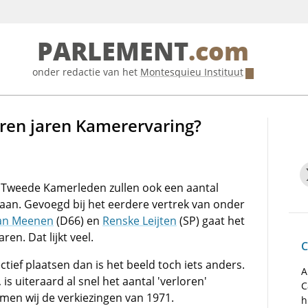
PARLEMENT
.com
onder redactie van het
Montesquieu Instituut
oren jaren Kamerervaring?
 Tweede Kamerleden zullen ook een aantal
aan. Gevoegd bij het eerdere vertrek van onder
van Meenen
(D66) en
Renske Leijten
(SP) gaat het
en. Dat lijkt veel.
C
ctief plaatsen dan is het beeld toch iets anders.
A
is uiteraard al snel het aantal 'verloren'
C
men wij de verkiezingen van 1971.
h