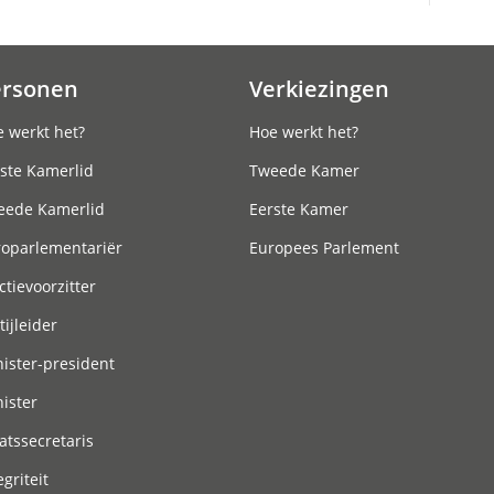
ersonen
Verkiezingen
 werkt het?
Hoe werkt het?
ste Kamerlid
Tweede Kamer
eede Kamerlid
Eerste Kamer
roparlementariër
Europees Parlement
ctievoorzitter
tijleider
ister-president
ister
atssecretaris
egriteit