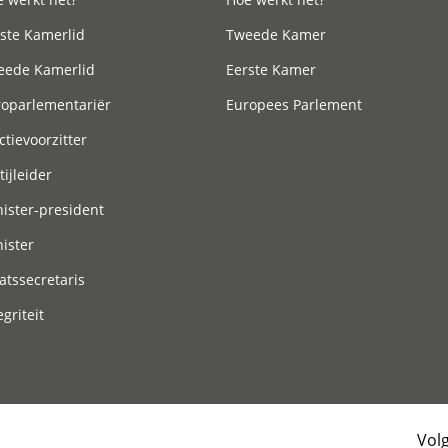
ste Kamerlid
Tweede Kamer
eede Kamerlid
Eerste Kamer
roparlementariër
Europees Parlement
ctievoorzitter
tijleider
ister-president
ister
atssecretaris
egriteit
Vol