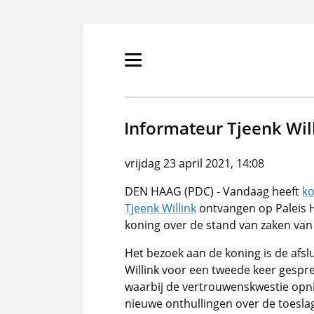
Overslaan
en
naar
de
Primair
inhoud
menu
gaan
tonen/verbergen
Informateur Tjeenk Wil
vrijdag 23 april 2021, 14:08
DEN HAAG (PDC) - Vandaag heeft
ko
Tjeenk Willink
ontvangen op Paleis H
koning over de stand van zaken van
Het bezoek aan de koning is de afsl
Willink voor een tweede keer gespre
waarbij de vertrouwenskwestie opni
nieuwe onthullingen over de toeslag