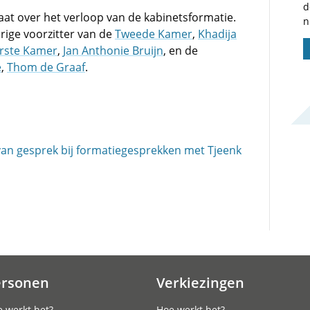
d
aat over het verloop van de kabinetsformatie.
n
orige voorzitter van de
Tweede Kamer
,
Khadija
rste Kamer
,
Jan Anthonie Bruijn
, en de
e
,
Thom de Graaf
.
an gesprek bij formatiegesprekken met Tjeenk
ersonen
Verkiezingen
 werkt het?
Hoe werkt het?