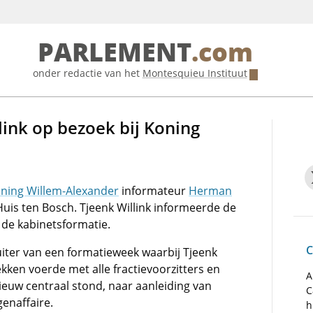
PARLEMENT
.com
onder redactie van het
Montesquieu Instituut
link op bezoek bij Koning
ning Willem-Alexander
informateur
Herman
uis ten Bosch. Tjeenk Willink informeerde de
 de kabinetsformatie.
C
uiter van een formatieweek waarbij Tjeenk
kken voerde met alle fractievoorzitters en
A
euw centraal stond, naar aanleiding van
C
enaffaire.
h