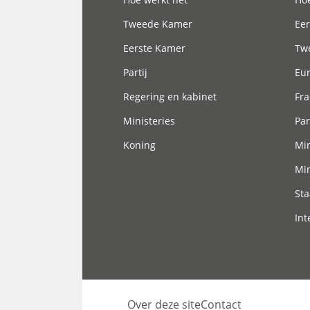
Tweede Kamer
Eer
Eerste Kamer
Tw
Partij
Eu
Regering en kabinet
Fra
Ministeries
Par
Koning
Min
Min
Sta
Int
Over deze site
Contact