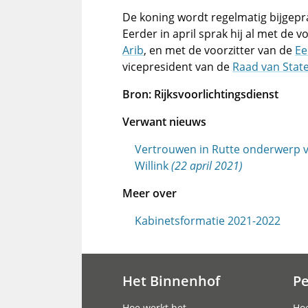
De koning wordt regelmatig bijgepr
Eerder in april sprak hij al met de v
Arib
, en met de voorzitter van de
Ee
vicepresident van de
Raad van Stat
Bron:
Rijksvoorlichtingsdienst
Verwant nieuws
Vertrouwen in Rutte onderwerp v
Willink
(22 april 2021)
Meer over
Kabinetsformatie 2021-2022
Het Binnenhof
P
Hoofdnavigatie
Hoe werkt het
Hoe