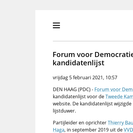
Overslaan
en
naar
de
Primair
inhoud
menu
gaan
tonen/verbergen
Forum voor Democratie 
kandidatenlijst
vrijdag 5 februari 2021, 10:57
DEN HAAG (PDC) -
Forum voor Demo
kandidatenlijst voor de
Tweede Kam
website. De kandidatenlijst wijzigde
lijstduwer.
Partijleider en oprichter
Thierry Ba
Haga
, in september 2019 uit de
VV