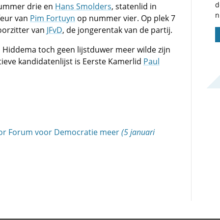
d
ummer drie en
Hans Smolders
, statenlid in
n
feur van
Pim Fortuyn
op nummer vier. Op plek 7
oorzitter van
JFvD
, de jongerentak van de partij.
o Hiddema toch geen lijstduwer meer wilde zijn
tieve kandidatenlijst is Eerste Kamerlid
Paul
oor Forum voor Democratie meer
(5 januari