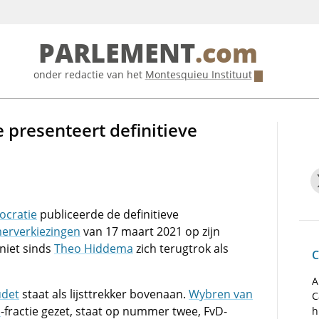
PARLEMENT
.com
onder redactie van het
Montesquieu Instituut
presenteert definitieve
cratie
publiceerde de definitieve
erverkiezingen
van 17 maart 2021 op zijn
 niet sinds
Theo Hiddema
zich terugtrok als
C
A
udet
staat als lijsttrekker bovenaan.
Wybren van
C
D
-fractie gezet, staat op nummer twee, FvD-
h