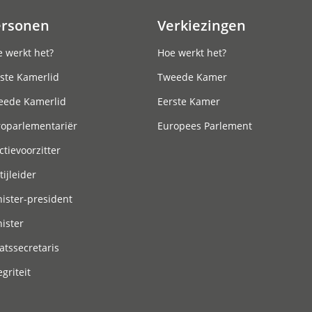
ersonen
Verkiezingen
 werkt het?
Hoe werkt het?
ste Kamerlid
Tweede Kamer
eede Kamerlid
Eerste Kamer
roparlementariër
Europees Parlement
ctievoorzitter
tijleider
ister-president
ister
atssecretaris
egriteit