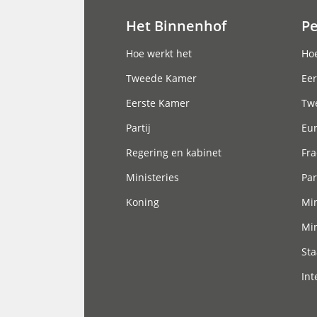
Het Binnenhof
P
Hoofdnavigatie
Hoe werkt het
Hoe
Tweede Kamer
Eer
Eerste Kamer
Tw
Partij
Eu
Regering en kabinet
Fra
Ministeries
Par
Koning
Min
Min
Sta
Int