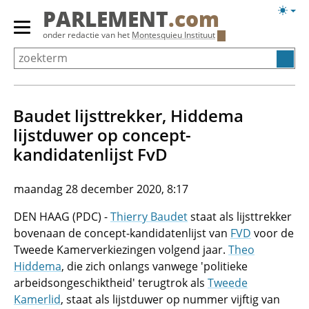
Overslaan
Licht
PARLEMENT
.com
en
weerg
Primair
onder redactie van het
Montesquieu Instituut
naar
menu
de
tonen/verbergen
inhoud
gaan
Baudet lijsttrekker, Hiddema
lijstduwer op concept-
kandidatenlijst FvD
maandag 28 december 2020, 8:17
DEN HAAG (PDC) -
Thierry Baudet
staat als lijsttrekker
bovenaan de concept-kandidatenlijst van
FVD
voor de
Tweede Kamerverkiezingen volgend jaar.
Theo
Hiddema
, die zich onlangs vanwege 'politieke
arbeidsongeschiktheid' terugtrok als
Tweede
Kamerlid
, staat als lijstduwer op nummer vijftig van