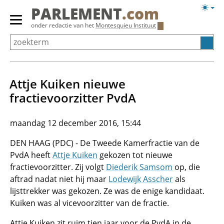
Overslaan
Licht
PARLEMENT
.com
en
weerg
Primair
onder redactie van het
Montesquieu Instituut
naar
menu
de
tonen/verbergen
inhoud
gaan
Attje Kuiken nieuwe
fractievoorzitter PvdA
maandag 12 december 2016, 15:44
DEN HAAG (PDC) - De Tweede Kamerfractie van de
PvdA heeft
Attje Kuiken
gekozen tot nieuwe
fractievoorzitter. Zij volgt
Diederik Samsom
op, die
aftrad nadat niet hij maar
Lodewijk Asscher
als
lijsttrekker was gekozen. Ze was de enige kandidaat.
Kuiken was al vicevoorzitter van de fractie.
Attje Kuiken zit ruim tien jaar voor de PvdA in de