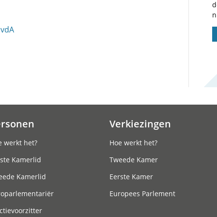
d
n
 PvdA
ersonen
Verkiezingen
 werkt het?
Hoe werkt het?
ste Kamerlid
Tweede Kamer
eede Kamerlid
Eerste Kamer
roparlementariër
Europees Parlement
ctievoorzitter