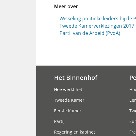
Meer over
Wisseling politieke leiders bij de
Tweede Kamerverkiezingen 2017
Partij van de Arbeid (PvdA)
Het Binnenhof
P
Hoofdnavigatie
Hoe werkt het
Hoe
Tweede Kamer
Eer
Eerste Kamer
Tw
Partij
Eu
Regering en kabinet
Fra