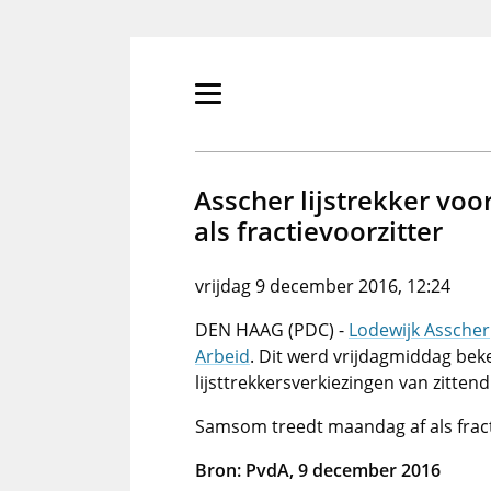
Overslaan
en
naar
de
Primair
inhoud
menu
gaan
tonen/verbergen
Asscher lijstrekker vo
als fractievoorzitter
vrijdag 9 december 2016, 12:24
DEN HAAG (PDC) -
Lodewijk Asscher
Arbeid
. Dit werd vrijdagmiddag be
lijsttrekkersverkiezingen van zittend
Samsom treedt maandag af als fracti
Bron: PvdA, 9 december 2016