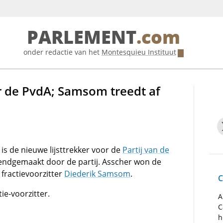
PARLEMENT
.com
onder redactie van het
Montesquieu Instituut
or de PvdA; Samsom treedt af
is de nieuwe lijsttrekker voor de
Partij van de
kendgemaakt door de partij. Asscher won de
 fractievoorzitter
Diederik Samsom
.
C
e-voorzitter.
A
C
h