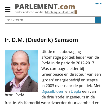
Overslaan
Licht
PARLEMENT
.com
en
weerg
Primair
onder redactie van het
Montesquieu Instituut
naar
menu
de
tonen/verbergen
inhoud
gaan
Ir. D.M. (Diederik) Samsom
Uit de milieubeweging
afkomstige politiek leider van de
PvdA in de periode 2012-2017.
Was campagneleider bij
Greenpeace en directeur van een
'groen' energiebedrijf en stapte
in 2003 over naar de politiek. Met
Dijsselbloem
en
Depla
één van
bron: PvdA
de drie 'rode' ingenieurs in de
fractie. Als Kamerlid woordvoerder duurzaamheid en