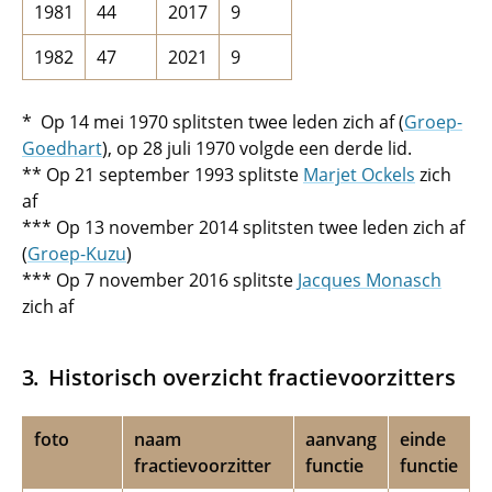
1981
44
2017
9
1982
47
2021
9
* Op 14 mei 1970 splitsten twee leden zich af (
Groep-
Goedhart
), op 28 juli 1970 volgde een derde lid.
** Op 21 september 1993 splitste
Marjet Ockels
zich
af
*** Op 13 november 2014 splitsten twee leden zich af
(
Groep-Kuzu
)
*** Op 7 november 2016 splitste
Jacques Monasch
zich af
Historisch overzicht fractievoorzitters
foto
naam
aanvang
einde
fractievoorzitter
functie
functie