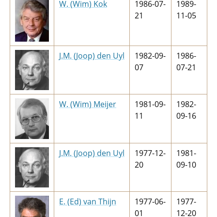
W. (Wim) Kok
1986-07-
1989-
21
11-05
J.M. (Joop) den Uyl
1982-09-
1986-
07
07-21
W. (Wim) Meijer
1981-09-
1982-
11
09-16
J.M. (Joop) den Uyl
1977-12-
1981-
20
09-10
E. (Ed) van Thijn
1977-06-
1977-
01
12-20