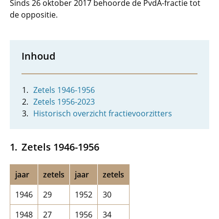
Sinds 26 oktober 2017 behoorde de PvdA-fractie tot
de oppositie.
Inhoud
Zetels 1946-1956
Zetels 1956-2023
Historisch overzicht fractievoorzitters
Zetels 1946-1956
jaar
zetels
jaar
zetels
1946
29
1952
30
1948
27
1956
34