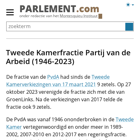
Overslaan
Licht
PARLEMENT
.com
en
weerg
Primair
onder redactie van het
Montesquieu Instituut
naar
menu
de
tonen/verbergen
inhoud
gaan
Tweede Kamerfractie Partij van de
Arbeid (1946-2023)
De fractie van de
PvdA
had sinds de
Tweede
Kamerverkiezingen van 17 maart 2021
9 zetels. Op 27
oktober 2023 verenigde de fractie zich met die van
GroenLinks. Na de verkiezingen van 2017 telde de
fractie ook 9 zetels.
De PvdA was vanaf 1946 ononderbroken in de
Tweede
Kamer
vertegenwoordigd en onder meer in 1989-
2002, 2007-2010 en 2012-2017 een regeringsfractie.