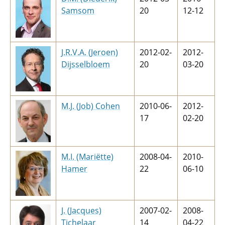
Samsom
20
12-12
J.R.V.A. (Jeroen)
2012-02-
2012-
Dijsselbloem
20
03-20
M.J. (Job) Cohen
2010-06-
2012-
17
02-20
M.I. (Mariëtte)
2008-04-
2010-
Hamer
22
06-10
J. (Jacques)
2007-02-
2008-
Tichelaar
14
04-22