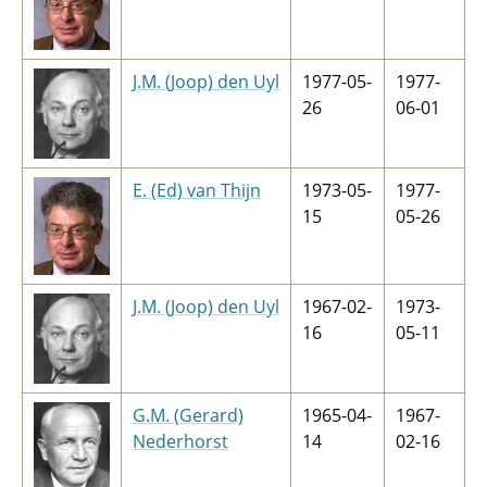
J.M. (Joop) den Uyl
1977-05-
1977-
26
06-01
E. (Ed) van Thijn
1973-05-
1977-
15
05-26
J.M. (Joop) den Uyl
1967-02-
1973-
16
05-11
G.M. (Gerard)
1965-04-
1967-
Nederhorst
14
02-16