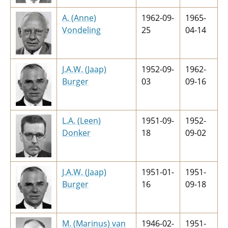
A. (Anne)
1962-09-
1965-
Vondeling
25
04-14
J.A.W. (Jaap)
1952-09-
1962-
Burger
03
09-16
L.A. (Leen)
1951-09-
1952-
Donker
18
09-02
J.A.W. (Jaap)
1951-01-
1951-
Burger
16
09-18
M. (Marinus) van
1946-02-
1951-