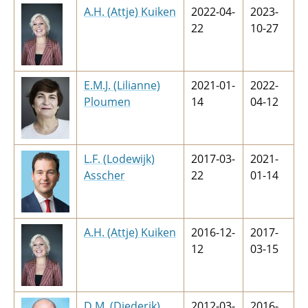
A.H. (Attje) Kuiken
2022-04-
2023-
22
10-27
E.M.J. (Lilianne)
2021-01-
2022-
Ploumen
14
04-12
L.F. (Lodewijk)
2017-03-
2021-
Asscher
22
01-14
A.H. (Attje) Kuiken
2016-12-
2017-
12
03-15
D.M. (Diederik)
2012-03-
2016-