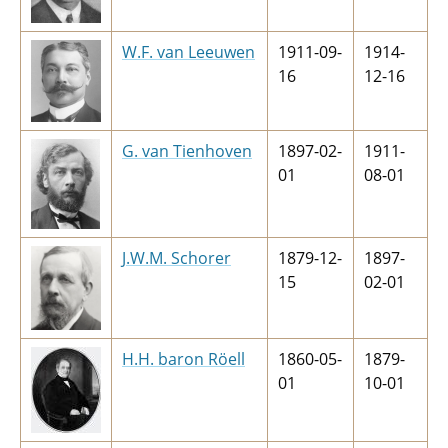
W.F. van Leeuwen
1911-09-
1914-
16
12-16
G. van Tienhoven
1897-02-
1911-
01
08-01
J.W.M. Schorer
1879-12-
1897-
15
02-01
H.H. baron Röell
1860-05-
1879-
01
10-01