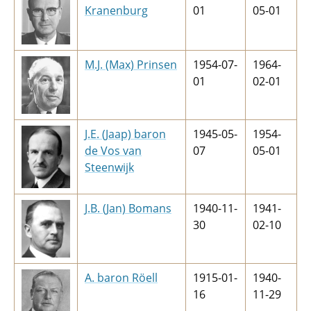
Kranenburg
01
05-01
M.J. (Max) Prinsen
1954-07-
1964-
01
02-01
J.E. (Jaap) baron
1945-05-
1954-
de Vos van
07
05-01
Steenwijk
J.B. (Jan) Bomans
1940-11-
1941-
30
02-10
A. baron Röell
1915-01-
1940-
16
11-29