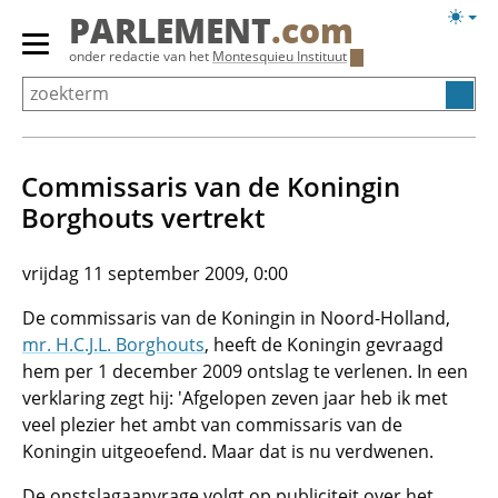
Overslaan
Licht
PARLEMENT
.com
en
weerg
Primair
onder redactie van het
Montesquieu Instituut
naar
menu
de
tonen/verbergen
inhoud
gaan
Commissaris van de Koningin
Borghouts vertrekt
vrijdag 11 september 2009, 0:00
De commissaris van de Koningin in Noord-Holland,
mr. H.C.J.L. Borghouts
, heeft de Koningin gevraagd
hem per 1 december 2009 ontslag te verlenen. In een
verklaring zegt hij: 'Afgelopen zeven jaar heb ik met
veel plezier het ambt van commissaris van de
Koningin uitgeoefend. Maar dat is nu verdwenen.
De onstslagaanvrage volgt op publiciteit over het