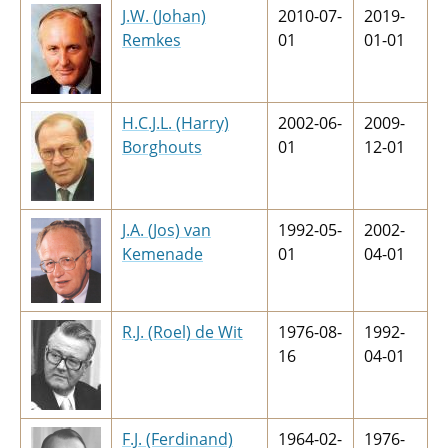
J.W. (Johan)
2010-07-
2019-
Remkes
01
01-01
H.C.J.L. (Harry)
2002-06-
2009-
Borghouts
01
12-01
J.A. (Jos) van
1992-05-
2002-
Kemenade
01
04-01
R.J. (Roel) de Wit
1976-08-
1992-
16
04-01
F.J. (Ferdinand)
1964-02-
1976-