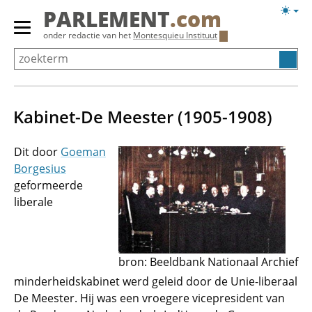
Overslaan
Licht
PARLEMENT
.com
en
weerg
Primair
onder redactie van het
Montesquieu Instituut
naar
menu
de
tonen/verbergen
inhoud
gaan
Kabinet-De Meester (1905-1908)
Dit door
Goeman
Borgesius
geformeerde
liberale
bron: Beeldbank Nationaal Archief
minderheidskabinet werd geleid door de Unie-liberaal
De Meester. Hij was een vroegere vicepresident van