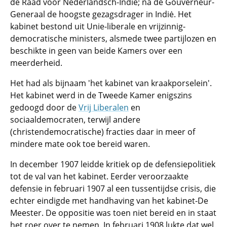
de Raad voor Nederlandsch-Indiė; na de Gouverneur-
Generaal de hoogste gezagsdrager in Indiė. Het
kabinet bestond uit Unie-liberale en vrijzinnig-
democratische ministers, alsmede twee partijlozen en
beschikte in geen van beide Kamers over een
meerderheid.
Het had als bijnaam 'het kabinet van kraakporselein'.
Het kabinet werd in de Tweede Kamer enigszins
gedoogd door de
Vrij Liberalen
en
sociaaldemocraten, terwijl andere
(christendemocratische) fracties daar in meer of
mindere mate ook toe bereid waren.
In december 1907 leidde kritiek op de defensiepolitiek
tot de val van het kabinet. Eerder veroorzaakte
defensie in februari 1907 al een tussentijdse crisis, die
echter eindigde met handhaving van het kabinet-De
Meester. De oppositie was toen niet bereid en in staat
het roer over te nemen. In februari 1908 lukte dat wel.