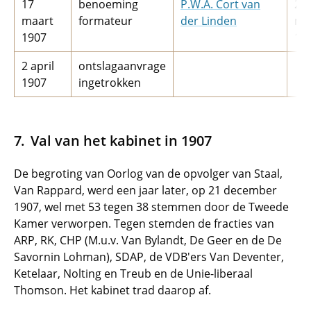
17
benoeming
P.W.A. Cort van
21
maart
formateur
der Linden
ma
1907
19
2 april
ontslagaanvrage
1907
ingetrokken
Val van het kabinet in 1907
De begroting van Oorlog van de opvolger van Staal,
Van Rappard, werd een jaar later, op 21 december
1907, wel met 53 tegen 38 stemmen door de Tweede
Kamer verworpen. Tegen stemden de fracties van
ARP, RK, CHP (M.u.v. Van Bylandt, De Geer en de De
Savornin Lohman), SDAP, de VDB'ers Van Deventer,
Ketelaar, Nolting en Treub en de Unie-liberaal
Thomson. Het kabinet trad daarop af.