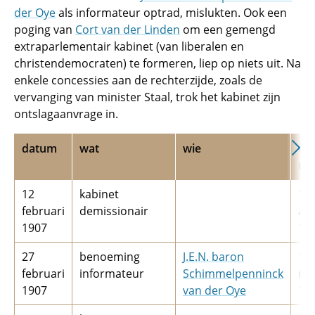
der Oye
als informateur optrad, mislukten. Ook een
poging van
Cort van der Linden
om een gemengd
extraparlementair kabinet (van liberalen en
christendemocraten) te formeren, liep op niets uit. Na
enkele concessies aan de rechterzijde, zoals de
vervanging van minister Staal, trok het kabinet zijn
ontslagaanvrage in.
datum
wat
wie
tot
me
12
kabinet
1
februari
demissionair
apr
1907
19
27
benoeming
J.E.N. baron
1
februari
informateur
Schimmelpenninck
ma
1907
van der Oye
19