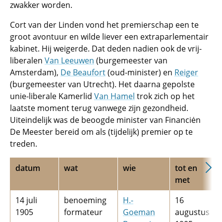
zwakker worden.
Cort van der Linden vond het premierschap een te
groot avontuur en wilde liever een extraparlementair
kabinet. Hij weigerde. Dat deden nadien ook de vrij-
liberalen
Van Leeuwen
(burgemeester van
Amsterdam),
De Beaufort
(oud-minister) en
Reiger
(burgemeester van Utrecht). Het daarna gepolste
unie-liberale Kamerlid
Van Hamel
trok zich op het
laatste moment terug vanwege zijn gezondheid.
Uiteindelijk was de beoogde minister van Financiėn
De Meester bereid om als (tijdelijk) premier op te
treden.
datum
wat
wie
tot en
met
14 juli
benoeming
H.­
16
1905
formateur
Goeman
augustus