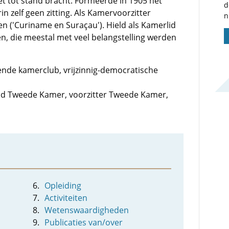
 tot stand bracht. Formeerde in 1905 het
d
n zelf geen zitting. Als Kamervoorzitter
n
n ('Curiname en Suraçau'). Hield als Kamerlid
, die meestal met veel belangstelling werden
evende kamerclub, vrijzinnig-democratische
 lid Tweede Kamer, voorzitter Tweede Kamer,
Opleiding
Activiteiten
Wetenswaardigheden
Publicaties van/over