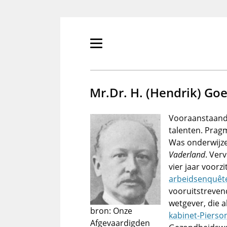
Overslaan
en
naar
de
Primair
inhoud
menu
gaan
tonen/verbergen
Mr.Dr. H. (Hendrik) G
Vooraanstaand G
talenten. Prag
Was onderwijz
Vaderland
. Ver
vier jaar voorz
arbeidsenquêt
vooruitstreven
wetgever, die a
bron: Onze
kabinet-Pierso
Afgevaardigden