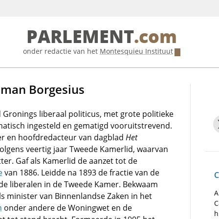
PARLEMENT
.com
onder redactie van het
Montesquieu Instituut
oeman Borgesius
ronings liberaal politicus, met grote politieke
matisch ingesteld en gematigd vooruitstrevend.
er en hoofdredacteur van dagblad
Het
volgens veertig jaar Tweede Kamerlid, waarvan
itter. Gaf als Kamerlid de aanzet tot de
e
van 1886. Leidde na 1893 de fractie van de
C
de liberalen in de Tweede Kamer. Bekwaam
A
ls minister van Binnenlandse Zaken in het
C
n
onder andere de Woningwet en de
h