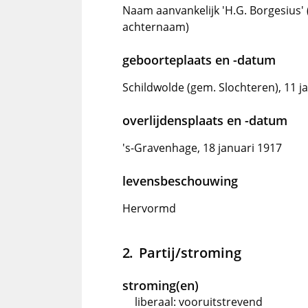
Naam aanvankelijk 'H.G. Borgesius'
achternaam)
geboorteplaats en -datum
Schildwolde (gem. Slochteren), 11 j
overlijdensplaats en -datum
's-Gravenhage, 18 januari 1917
levensbeschouwing
Hervormd
Partij/stroming
stroming(en)
liberaal: vooruitstrevend