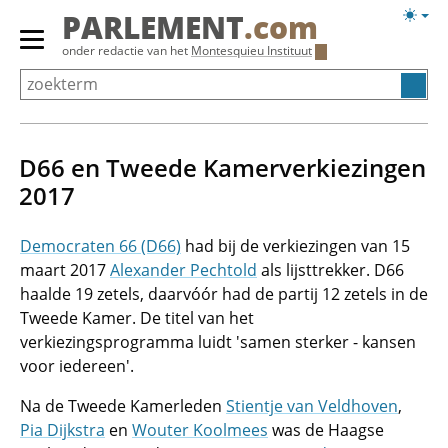
Overslaan
Licht
PARLEMENT
.com
en
weerg
Primair
onder redactie van het
Montesquieu Instituut
naar
menu
de
tonen/verbergen
inhoud
gaan
D66 en Tweede Kamerverkiezingen
2017
Democraten 66 (D66)
had bij de verkiezingen van 15
maart 2017
Alexander Pechtold
als lijsttrekker. D66
haalde 19 zetels, daarvóór had de partij 12 zetels in de
Tweede Kamer. De titel van het
verkiezingsprogramma luidt 'samen sterker - kansen
voor iedereen'.
Na de Tweede Kamerleden
Stientje van Veldhoven
,
Pia Dijkstra
en
Wouter Koolmees
was de Haagse