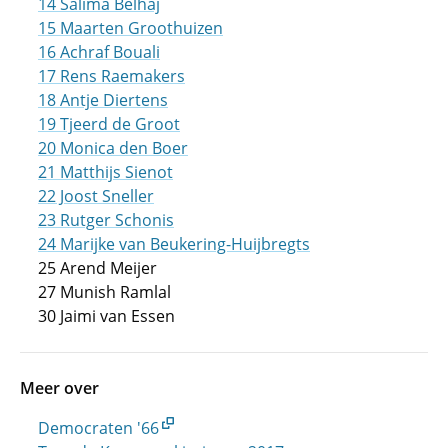
14 Salima Belhaj
15 Maarten Groothuizen
16 Achraf Bouali
17 Rens Raemakers
18 Antje Diertens
19 Tjeerd de Groot
20 Monica den Boer
21 Matthijs Sienot
22 Joost Sneller
23 Rutger Schonis
24 Marijke van Beukering-Huijbregts
25 Arend Meijer
27 Munish Ramlal
30 Jaimi van Essen
Meer over
Democraten '66