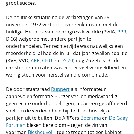
groot succes.
De politieke situatie na de verkiezingen van 29
november 1972 vertoont overeenkomsten met de
huidige. Het blok van de progressieve drie (PvdA,
PPR
,
D’66) weigerde met andere partijen te
onderhandelen. Ter rechterzijde was nauwelijks een
meerderheid, al had de in juli dat jaar gevallen coalitie
(KVP, VVD,
ARP
,
CHU
en
DS’70
) nog 76 zetels. Bij de
christendemocraten was echter veel verdeeldheid en
weinig steun voor herstel van die combinatie.
De door staatsraad
Ruppert
als informateur
aanbevolen formatie-Burger verliep merkwaardig:
geen echte onderhandelingen, maar een geraffineerd
spel om de verdeeldheid bij de drie christelijke
partijen uit te buiten. De ARP’ers
Boersma
en
De Gaay
Fortman
bleken bereid om – tegen de zin van
voorman
Biesheuvel
– toe te treden tot een kabinet-