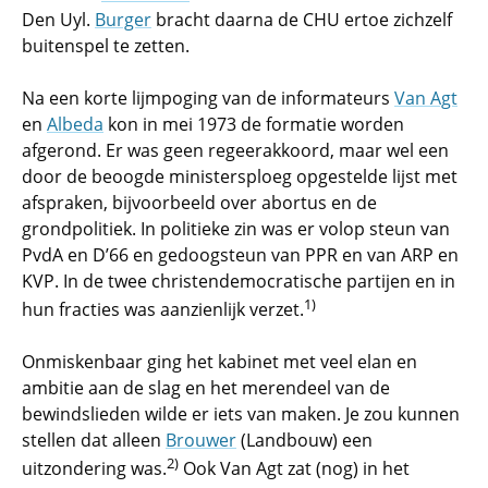
Den Uyl.
Burger
bracht daarna de CHU ertoe zichzelf
buitenspel te zetten.
Na een korte lijmpoging van de informateurs
Van Agt
en
Albeda
kon in mei 1973 de formatie worden
afgerond. Er was geen regeerakkoord, maar wel een
door de beoogde ministersploeg opgestelde lijst met
afspraken, bijvoorbeeld over abortus en de
grondpolitiek. In politieke zin was er volop steun van
PvdA en D’66 en gedoogsteun van PPR en van ARP en
KVP. In de twee christendemocratische partijen en in
1)
hun fracties was aanzienlijk verzet.
Onmiskenbaar ging het kabinet met veel elan en
ambitie aan de slag en het merendeel van de
bewindslieden wilde er iets van maken. Je zou kunnen
stellen dat alleen
Brouwer
(Landbouw) een
2)
uitzondering was.
Ook Van Agt zat (nog) in het