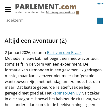
Overslaan
Licht
PARLEMENT
.com
en
weerg
Primair
onder redactie van het
Montesquieu Instituut
naar
menu
de
tonen/verbergen
inhoud
gaan
Altijd een avontuur (2)
2 januari 2026
Bert van den Braak
Met ieder nieuw kabinet begint een nieuw avontuur,
soms zelfs in de vorm van een experiment. De
formatie kan uitmonden in een gezamenlijk gedragen
missie, maar kan evenzeer niet meer dan ‘gestold
wantrouwen’ zijn, met het adagium: zo moet het dan
maar. Dat laatste gebeurde relatief vaak en liep
geregeld niet goed af. Het
kabinet-Den Uyl
valt zeker
in die categorie. Hoewel het kabinet de rit uitzat, was
het – anders dan soms in de beeldvorming – geen