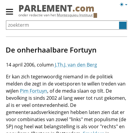
Overslaan
Licht
PARLEMENT
.com
en
weerg
Primair
onder redactie van het
Montesquieu Instituut
naar
menu
de
tonen/verbergen
inhoud
gaan
De onherhaalbare Fortuyn
14 april 2006
J.Th.J. van den Berg
Er kan zich tegenwoordig niemand in de politiek
melden die zegt in de voetsporen te willen treden van
wijlen
Pim Fortuyn
, of de media slaan op tilt. De
bevolking is sinds 2002 al lang weer tot rust gekomen,
al is er veel ontevredenheid. De
gemeenteraadsverkiezingen hebben laten zien dat er
voor combinaties van zowel "links" met populisme (de
SP) nog heel wat belangstelling is als voor "rechts" en