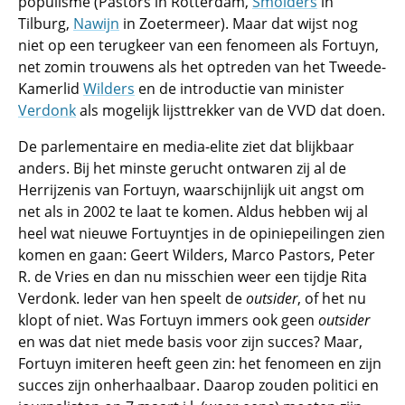
populisme (Pastors in Rotterdam,
Smolders
in
Tilburg,
Nawijn
in Zoetermeer). Maar dat wijst nog
niet op een terugkeer van een fenomeen als Fortuyn,
net zomin trouwens als het optreden van het Tweede-
Kamerlid
Wilders
en de introductie van minister
Verdonk
als mogelijk lijsttrekker van de VVD dat doen.
De parlementaire en media-elite ziet dat blijkbaar
anders. Bij het minste gerucht ontwaren zij al de
Herrijzenis van Fortuyn, waarschijnlijk uit angst om
net als in 2002 te laat te komen. Aldus hebben wij al
heel wat nieuwe Fortuyntjes in de opiniepeilingen zien
komen en gaan: Geert Wilders, Marco Pastors, Peter
R. de Vries en dan nu misschien weer een tijdje Rita
Verdonk. Ieder van hen speelt de
outsider
, of het nu
klopt of niet. Was Fortuyn immers ook geen
outsider
en was dat niet mede basis voor zijn succes? Maar,
Fortuyn imiteren heeft geen zin: het fenomeen en zijn
succes zijn onherhaalbaar. Daarop zouden politici en