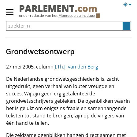
Overslaan
Licht
PARLEMENT
.com
en
weerg
Primair
onder redactie van het
Montesquieu Instituut
naar
menu
de
tonen/verbergen
inhoud
gaan
Grondwetsontwerp
27 mei 2005
J.Th.J. van den Berg
De Nederlandse grondwetsgeschiedenis is, zacht
uitgedrukt, geen verhaal van louter vreugde en
succes. Wij zijn geen erg getalenteerde
grondwetsschrijvers gebleken. De ogenblikken waarin
het is gelukt om enigszins fraaie en samenhangende
teksten tot stand te brengen, zijn op de vingers van
één hand te tellen.
Die zeldzame ogenblikken hangen direct samen met