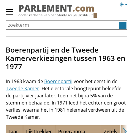
Overslaan
Licht
PARLEMENT
.com
en
weerg
Primair
onder redactie van het
Montesquieu Instituut
naar
menu
de
tonen/verbergen
inhoud
gaan
Boerenpartij en de Tweede
Kamerverkiezingen tussen 1963 en
1977
In 1963 kwam de
Boerenpartij
voor het eerst in de
Tweede Kamer
. Het electorale hoogtepunt beleefde
de partij vier jaar later, toen het bijna 5% van de
stemmen behaalde. In 1971 leed het echter een groot
verlies, waarna het in 1981 helemaal verdween uit de
Tweede Kamer.
Jaar
Lijsttrekker
Programma
Zetels
Per