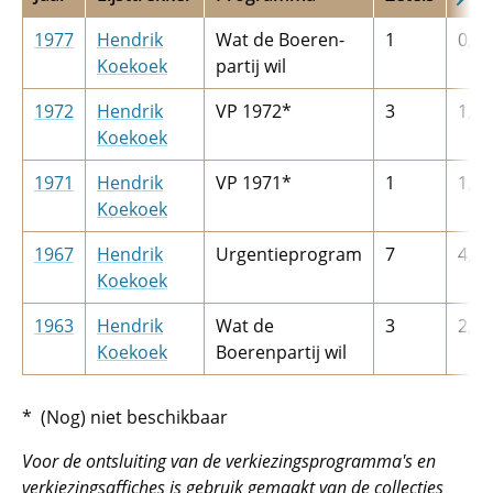
1977
Hendrik
Wat de Boeren-
1
0,8
Koekoek
partij wil
1972
Hendrik
VP 1972*
3
1,9
Koekoek
1971
Hendrik
VP 1971*
1
1,1
Koekoek
1967
Hendrik
Urgentieprogram
7
4,7
Koekoek
1963
Hendrik
Wat de
3
2,1
Koekoek
Boerenpartij wil
* (Nog) niet beschikbaar
Voor de ontsluiting van de verkiezingsprogramma's en
verkiezingsaffiches is gebruik gemaakt van de collecties