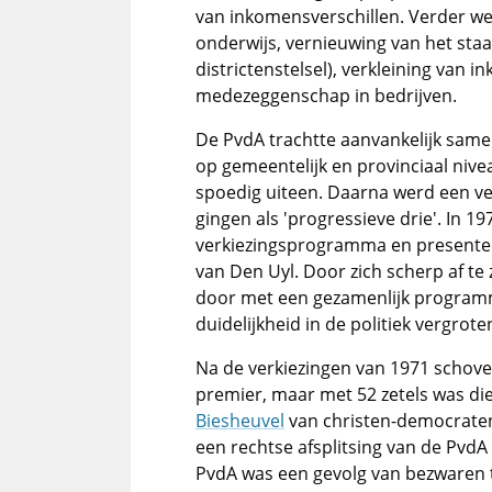
van inkomensverschillen. Verder we
onderwijs, vernieuwing van het staa
districtenstelsel), verkleining van 
medezeggenschap in bedrijven.
De PvdA trachtte aanvankelijk sam
op gemeentelijk en provinciaal nive
spoedig uiteen. Daarna werd een v
gingen als 'progressieve drie'. In 
verkiezingsprogramma en presente
van Den Uyl. Door zich scherp af te 
door met een gezamenlijk programm
duidelijkheid in de politiek vergrote
Na de verkiezingen van 1971 schoven
premier, maar met 52 zetels was di
Biesheuvel
van christen-democrate
een rechtse afsplitsing van de PvdA
PvdA was een gevolg van bezwaren 