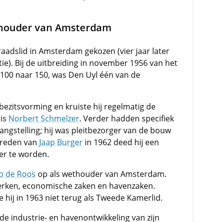
thouder van Amsterdam
aadslid in Amsterdam gekozen (vier jaar later
tie). Bij de uitbreiding in november 1956 van het
100 naar 150, was Den Uyl één van de
 bezitsvorming en kruiste hij regelmatig de
ris
Norbert Schmelzer
. Verder hadden specifiek
gstelling; hij was pleitbezorger van de bouw
ftreden van
Jaap Burger
in 1962 deed hij een
er te worden.
b de Roos
op als wethouder van Amsterdam.
 werken, economische zaken en havenzaken.
hij in 1963 niet terug als Tweede Kamerlid.
e industrie- en havenontwikkeling van zijn