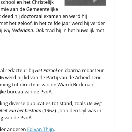
school en het Christelijk
mie aan de Gemeentelijke
2 deed hij doctoraal examen en werd hij
et het geloof. In het zelfde jaar werd hij verder
ij
Vrij Nederland
. Ook trad hij in het huwelijk met
al redacteur bij
Het Parool
en daarna redacteur
946 werd hij lid van de Partij van de Arbeid. Drie
noeming tot directeur van de Wiardi Beckman
ijke bureau van de PvdA.
ding diverse publicaties tot stand, zoals
De weg
teit van het bestaan
(1962). Joop den Uyl was in
oog van de PvdA.
der anderen
Ed van Thijn
.