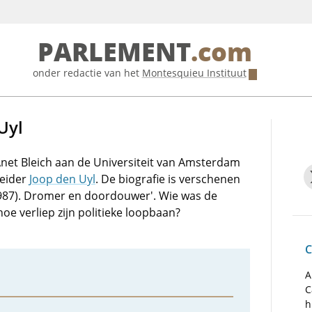
PARLEMENT
.com
onder redactie van het
Montesquieu Instituut
Uyl
net Bleich aan de Universiteit van Amsterdam
leider
Joop den Uyl
. De biografie is verschenen
-1987). Dromer en doordouwer'. Wie was de
oe verliep zijn politieke loopbaan?
C
A
C
h