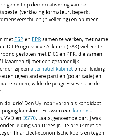
rd gepleit op democratisering van het
tsbestel (verkiezing formateur, beperkt
inkomensverschillen (nivellering) en op meer
en met
PSP
en
PPR
samen te werken, met name
au. Dit Progressieve Akkoord (PAK) viel echter
erbond gesloten met D'66 en PPR, die samen
1971 kwamen zij met een gezamenlijk
erden zij een
alternatief kabinet
onder leiding
zetten tegen andere partijen (polarisatie) en
a te komen, wilde de progressieve drie de
n.
 de 'drie' Den Uyl naar voren als kandidaat-
e poging kansloos. Er kwam een
kabinet-
n, VVD en
DS'70
. Laatstgenoemde partij was
 onder leiding van Drees jr. De breuk met de
tegen financieel-economische koers en tegen