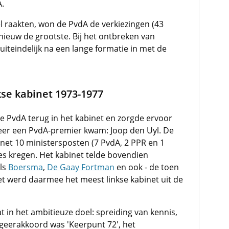
A.
l raakten, won de PvdA de verkiezingen (43
opnieuw de grootste. Bij het ontbreken van
iteindelijk na een lange formatie in met de
kse kabinet 1973-1977
e PvdA terug in het kabinet en zorgde ervoor
weer een PvdA-premier kwam: Joop den Uyl. De
inet 10 ministersposten (7 PvdA, 2 PPR en 1
es kregen. Het kabinet telde bovendien
ls
Boersma
,
De Gaay Fortman
en ook - de toen
et werd daarmee het meest linkse kabinet uit de
in het ambitieuze doel: spreiding van kennis,
geerakkoord was 'Keerpunt 72', het