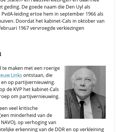
et geding. De goede naam die Den Uyl als
 PvdA-leiding ertoe hem in september 1966 als
chuiven. Doordat het kabinet-Cals in oktober van
 februari 1967 vervroegde verkiezingen
3
yl te maken met een roerige
ieuw Links
ontstaan, die
 en op partijvernieuwing.
op de KVP het kabinet-Cals
 roep om partijvernieuwing.
en veel kritische
 (een minderheid van de
e NAVO), op verhoging van
telijke erkenning van de DDR en op verkleining