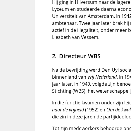
Hij ging in Hilversum naar de lagere 
Lyceum en studeerde daarna econo
Universiteit van Amsterdam. In 194
ambtenaar. Twee jaar later brak hij m
actief in de illegaliteit, onder meer b
Liesbeth van Vessem.
Directeur WBS
Na de bevrijding werd Den Uyl socia
binnenland van
Vrij Nederland
. In 1
jaar later, in 1949, volgde zijn be
Stichting (WBS), het wetenschappel
In die functie kwamen onder zijn lei
naar de vrijheid
(1952) en
Om de kwali
die zin in deze jaren de partijideol
Tot zijn medewerkers behoorde on