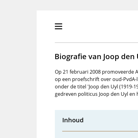
Overslaan
en
naar
de
Primair
inhoud
menu
gaan
tonen/verbergen
Biografie van Joop den 
Op 21 februari 2008 promoveerde A
op een proefschrift over oud-PvdA-
onder de titel 'Joop den Uyl (1919
gedreven politicus Joop den Uyl en h
Inhoud