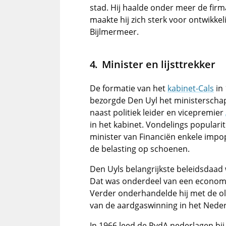
stad. Hij haalde onder meer de fir
maakte hij zich sterk voor ontwikk
Bijlmermeer.
Minister en lijsttrekker
De formatie van het
kabinet-Cals
in
bezorgde Den Uyl het ministerscha
naast politiek leider en vicepremier
in het kabinet. Vondelings popularit
minister van Financiën enkele impo
de belasting op schoenen.
Den Uyls belangrijkste beleidsdaad 
Dat was onderdeel van een economi
Verder onderhandelde hij met de ol
van de aardgaswinning in het Nede
In 1966 leed de PvdA nederlagen bi