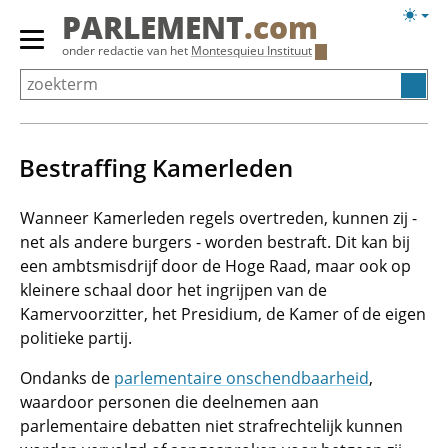
Overslaan
Licht
PARLEMENT
.com
en
weerg
Primair
onder redactie van het
Montesquieu Instituut
naar
menu
de
tonen/verbergen
inhoud
gaan
Bestraffing Kamerleden
Wanneer Kamerleden regels overtreden, kunnen zij -
net als andere burgers - worden bestraft. Dit kan bij
een ambtsmisdrijf door de Hoge Raad, maar ook op
kleinere schaal door het ingrijpen van de
Kamervoorzitter, het Presidium, de Kamer of de eigen
politieke partij.
Ondanks de
parlementaire onschendbaarheid
,
waardoor personen die deelnemen aan
parlementaire debatten niet strafrechtelijk kunnen