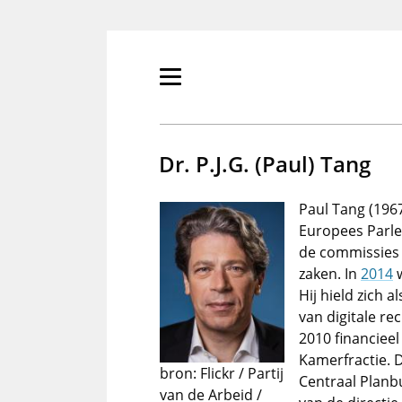
Overslaan
en
naar
de
Primair
inhoud
menu
gaan
tonen/verbergen
Dr. P.J.G. (Paul) Tang
Paul Tang (1967
Europees Parle
de commissies
zaken. In
2014
w
Hij hield zich 
van digitale re
2010 financiee
Kamerfractie. D
bron: Flickr / Partij
Centraal Planb
van de Arbeid /