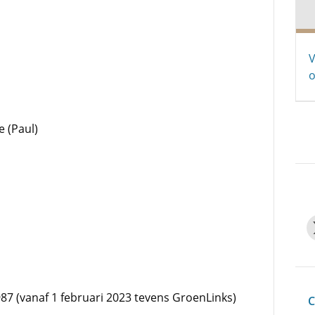
V
o
e (Paul)
987 (vanaf 1 februari 2023 tevens GroenLinks)
C