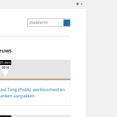
Lichte/donkere
weergave
euws
31 mrt
2014
aul Tang (PvdA): werkloosheid en
anken aanpakken