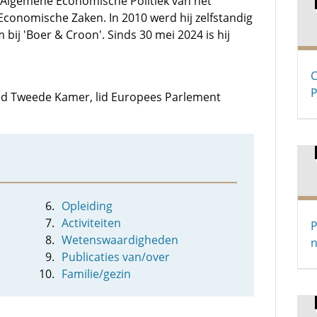
e Algemene Economische Politiek van het
Economische Zaken. In 2010 werd hij zelfstandig
bij 'Boer & Croon'. Sinds 30 mei 2024 is hij
C
P
 lid Tweede Kamer, lid Europees Parlement
Opleiding
Activiteiten
P
Wetenswaardigheden
n
Publicaties van/over
Familie/gezin