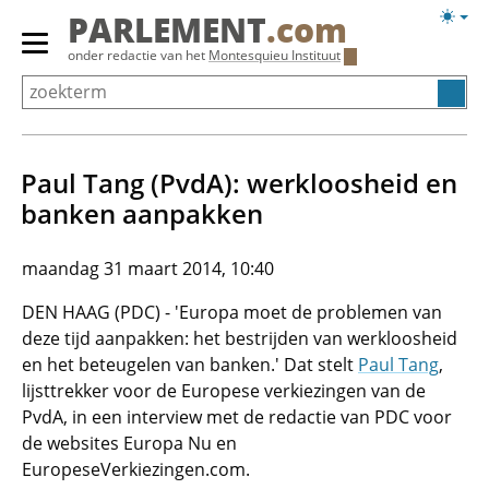
Overslaan
Licht
PARLEMENT
.com
en
weerg
Primair
onder redactie van het
Montesquieu Instituut
naar
menu
de
tonen/verbergen
inhoud
gaan
Paul Tang (PvdA): werkloosheid en
banken aanpakken
maandag 31 maart 2014, 10:40
DEN HAAG (PDC) - 'Europa moet de problemen van
deze tijd aanpakken: het bestrijden van werkloosheid
en het beteugelen van banken.' Dat stelt
Paul Tang
,
lijsttrekker voor de Europese verkiezingen van de
PvdA, in een interview met de redactie van PDC voor
de websites Europa Nu en
EuropeseVerkiezingen.com.