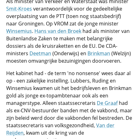
Als minister van Verkeer en Waterstaat was minister
Smit-Kroes
verantwoordelijk voor de gedeeltelijke
overplaatsing van de PTT (toen nog staatsbedrijf)
naar Groningen. Op VROM zat de jonge minister
Winsemius
.
Hans van den Broek
had als minister van
Buitenlandse Zaken te maken met belangrijke
dossiers als de kruisraketten en de EU. De CDA-
ministers
Deetman
(Onderwijs) en
Brinkman
(Welzijn)
moesten omvangrijke bezuinigingen doorvoeren.
Het kabinet had - de term 'no nonsense' wees daar al
op - een zakelijke instelling. Lubbers, Ruding en
Winsemius kwamen uit het bedrijfsleven en Brinkman
gold als jonge ex-topambtenaar ook als een
managerstype. Alleen staatssecretaris
De Graaf
had
als ex-CNV-bestuurder banden met de vakbond, maar
zijn beleid werd door die vakbonden fel bestreden. De
staatssecretaris van volksgezondheid,
Van der
Reijden
, kwam uit de kring van de