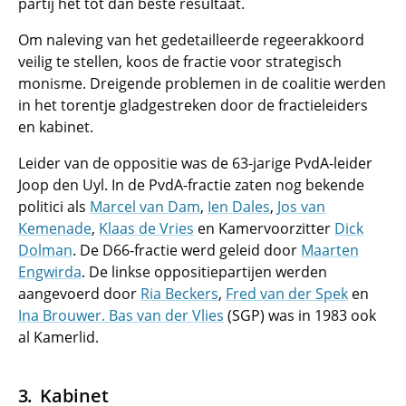
partij het tot dan beste resultaat.
Om naleving van het gedetailleerde regeerakkoord
veilig te stellen, koos de fractie voor strategisch
monisme. Dreigende problemen in de coalitie werden
in het torentje gladgestreken door de fractieleiders
en kabinet.
Leider van de oppositie was de 63-jarige PvdA-leider
Joop den Uyl. In de PvdA-fractie zaten nog bekende
politici als
Marcel van Dam
,
Ien Dales
,
Jos van
Kemenade
,
Klaas de Vries
en Kamervoorzitter
Dick
Dolman
. De D66-fractie werd geleid door
Maarten
Engwirda
. De linkse oppositiepartijen werden
aangevoerd door
Ria Beckers
,
Fred van der Spek
en
Ina Brouwer
. Bas van der Vlies
(SGP) was in 1983 ook
al Kamerlid.
Kabinet