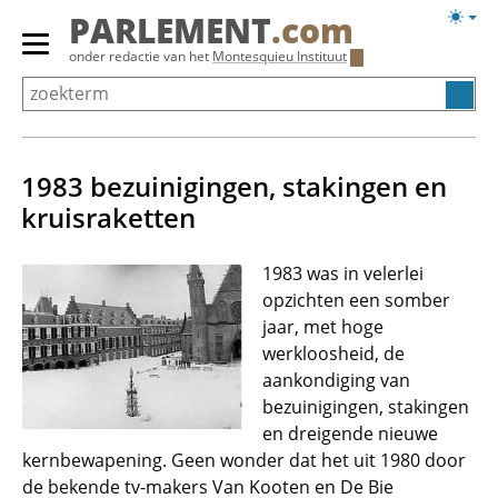
Overslaan
Licht
PARLEMENT
.com
en
weerg
Primair
onder redactie van het
Montesquieu Instituut
naar
menu
de
tonen/verbergen
inhoud
gaan
1983 bezuinigingen, stakingen en
kruisraketten
1983 was in velerlei
opzichten een somber
jaar, met hoge
werkloosheid, de
aankondiging van
bezuinigingen, stakingen
en dreigende nieuwe
kernbewapening. Geen wonder dat het uit 1980 door
de bekende tv-makers Van Kooten en De Bie