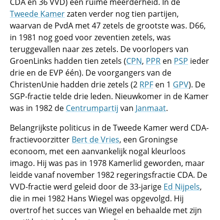
CDA en 36 VVD) een ruime meerderheid. In de
Tweede Kamer
zaten verder nog tien partijen,
waarvan de PvdA met 47 zetels de grootste was. D66,
in 1981 nog goed voor zeventien zetels, was
teruggevallen naar zes zetels. De voorlopers van
GroenLinks hadden tien zetels (
CPN
,
PPR
en
PSP
ieder
drie en de EVP één). De voorgangers van de
ChristenUnie hadden drie zetels (2
RPF
en 1
GPV
). De
SGP-fractie telde drie leden. Nieuwkomer in de Kamer
was in 1982 de
Centrumpartij
van
Janmaat
.
Belangrijkste politicus in de Tweede Kamer werd CDA-
fractievoorzitter
Bert de Vries
, een Groningse
econoom, met een aanvankelijk nogal kleurloos
imago. Hij was pas in 1978 Kamerlid geworden, maar
leidde vanaf november 1982 regeringsfractie CDA. De
VVD-fractie werd geleid door de 33-jarige
Ed Nijpels
,
die in mei 1982 Hans Wiegel was opgevolgd. Hij
overtrof het succes van Wiegel en behaalde met zijn