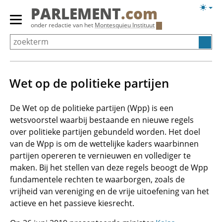
Overslaan
Licht
PARLEMENT
.com
en
weerg
Primair
onder redactie van het
Montesquieu Instituut
naar
menu
de
tonen/verbergen
inhoud
gaan
Wet op de politieke partijen
De Wet op de politieke partijen (Wpp) is een
wetsvoorstel waarbij bestaande en nieuwe regels
over politieke partijen gebundeld worden. Het doel
van de Wpp is om de wettelijke kaders waarbinnen
partijen opereren te vernieuwen en vollediger te
maken. Bij het stellen van deze regels beoogt de Wpp
fundamentele rechten te waarborgen, zoals de
vrijheid van vereniging en de vrije uitoefening van het
actieve en het passieve kiesrecht.