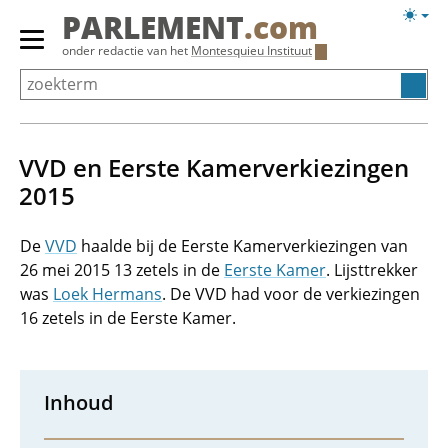
Overslaan
Licht
PARLEMENT
.com
en
weerg
Primair
onder redactie van het
Montesquieu Instituut
naar
menu
de
tonen/verbergen
inhoud
gaan
VVD en Eerste Kamerverkiezingen
2015
De
VVD
haalde bij de Eerste Kamerverkiezingen van
26 mei 2015 13 zetels in de
Eerste Kamer
. Lijsttrekker
was
Loek Hermans
. De VVD had voor de verkiezingen
16 zetels in de Eerste Kamer.
Inhoud