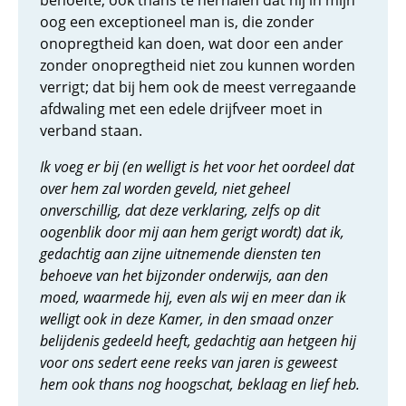
behoefte, ook thans te herhalen dat hij in mijn
oog een exceptioneel man is, die zonder
onopregtheid kan doen, wat door een ander
zonder onopregtheid niet zou kunnen worden
verrigt; dat bij hem ook de meest verregaande
afdwaling met een edele drijfveer moet in
verband staan.
Ik voeg er bij (en welligt is het voor het oordeel dat
over hem zal worden geveld, niet geheel
onverschillig, dat deze verklaring, zelfs op dit
oogenblik door mij aan hem gerigt wordt) dat ik,
gedachtig aan zijne uitnemende diensten ten
behoeve van het bijzonder onderwijs, aan den
moed, waarmede hij, even als wij en meer dan ik
welligt ook in deze Kamer, in den smaad onzer
belijdenis gedeeld heeft, gedachtig aan hetgeen hij
voor ons sedert eene reeks van jaren is geweest
hem ook thans nog hoogschat, beklaag en lief heb.