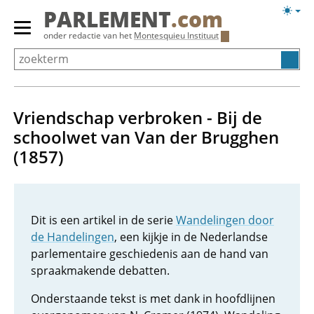
Overslaan
Licht
PARLEMENT
.com
en
weerg
Primair
onder redactie van het
Montesquieu Instituut
naar
menu
de
tonen/verbergen
inhoud
gaan
Vriendschap verbroken - Bij de
schoolwet van Van der Brugghen
(1857)
Dit is een artikel in de serie
Wandelingen door
de Handelingen
, een kijkje in de Nederlandse
parlementaire geschiedenis aan de hand van
spraakmakende debatten.
Onderstaande tekst is met dank in hoofdlijnen