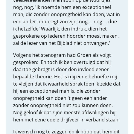
veelbeteekenden klemtoon op de woordjes
nog, nog. 'Ik noemde hem een exceptioneel
man, die zonder onopregtheid kan doen, wat in
een ander onopregt zou zijn; nog,. . nog . . doe
ik hetzelfde' Waarlijk, den indruk, dien het
gesprokene op iederen hoorder moest maken,
zal de lezer van het Bijblad niet ontvangen.'
Volgens het stenogram had Groen als volgt
gesproken: 'En toch ik ben overtuigd dat hij
daartoe gebragt is door den invloed eener
bepaalde theorie. Het is mij eene behoefte mij
te vleijen dat ik waarheid sprak toen ik zeide dat
hij een exceptioneel man is, die zonder
onopregtheid kan doen 't geen een ander
zonder onopregtheid niet zou kunnen doen.
Nog geloof ik dat zijne meeste afdwalingen bij
hem met eene edele drijfveer in verband staan.
Ik wensch nog te zeggen en ik hoop dat hem dit