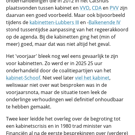
onderhandelingen die in 2012 in het Catshuis
plaatsvonden tussen kabinet en
VVD
,
CDA
en
PVV
zijn
daarvan een goed voorbeeld. Maar ook bijvoorbeeld
tijdens de
kabinetten-Lubbers III
en -
Balkenende IV
stond tussentijdse aanpassing van het regeerakkoord
op de agenda. Bij die kabinetten ging het (min of
meer) goed, maar dat was niet altijd het geval.
Het 'voorjaar' bleek nog wel eens gevaarlijk te zijn
voor kabinetten. Zo werd er in 2025 25 uur
onderhandeld door de coalitiepartijen van het
kabinet-Schoof
. Niet veel later
viel het kabinet
,
weliswaar niet over wat besproken was in de
voorjaarsnota, maar de situatie toen leek de
onderlinge verhoudingen wel definitief onhoudbaar
te hebben gemaakt.
Twee keer leidde het overleg over de begroting tot
een kabinetscrisis en in 1980 trad minister van
Financiën al na de eerste besprekingen over (verdere)