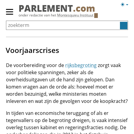
Overslaan
Licht
PARLEMENT
.com
en
weerg
Primair
onder redactie van het
Montesquieu Instituut
naar
menu
de
tonen/verbergen
inhoud
gaan
Voorjaarscrises
De voorbereiding voor de
rijksbegroting
zorgt vaak
voor politieke spanningen, zeker als de
overheidsuitgaven uit de hand zijn gelopen. Dan
komen vragen aan de orde als: hoeveel moet er
worden bezuinigd, welke ministeries moeten
inleveren en wat zijn de gevolgen voor de koopkracht?
In tijden van economische teruggang of als er
tegenvallers op de begroting dreigen, is vaak intensief
overleg tussen kabinet en regeringsfracties nodig. De