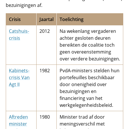
bezuinigingen af.
Crisis
Jaartal
Toelichting
Catshuis­
2012
Na wekenlang vergaderen
crisis
achter gesloten deuren
bereikten de coalitie toch
geen overeenstemming
over verdere bezuinigingen.
Kabinets­
1982
PvdA-ministers stelden hun
crisis Van
portefeuilles beschikbaar
Agt II
door onenigheid over
bezuinigingen en
financiering van het
werkgelegen­heids­beleid.
Aftreden
1980
Minister trad af door
minister
meningsverschil met