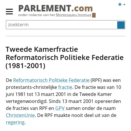
Overslaan
Licht
PARLEMENT
.com
en
weerg
Primair
onder redactie van het
Montesquieu Instituut
naar
menu
de
tonen/verbergen
inhoud
gaan
Tweede Kamerfractie
Reformatorisch Politieke Federatie
(1981-2001)
De
Reformatorisch Politieke Federatie
(RPF) was een
protestants-christelijke
fractie
. De fractie was van 10
juni 1981 tot 13 maart 2001 in de Tweede Kamer
vertegenwoordigd. Sinds 13 maart 2001 opereerden
de fracties van RPF en
GPV
samen onder de naam
ChristenUnie
. De RPF maakte nooit deel uit van de
regering
.