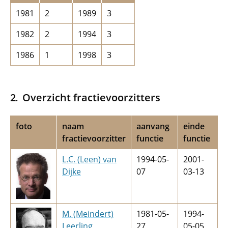
1981
2
1989
3
1982
2
1994
3
1986
1
1998
3
Overzicht fractievoorzitters
foto
naam
aanvang
einde
fractievoorzitter
functie
functie
L.C. (Leen) van
1994-05-
2001-
Dijke
07
03-13
M. (Meindert)
1981-05-
1994-
Leerling
27
05-05