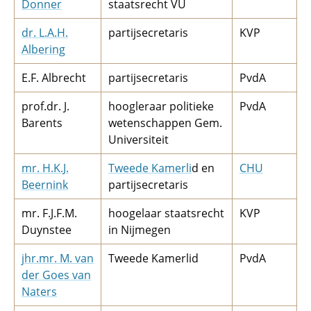
Donner
staatsrecht VU
dr. L.A.H.
partijsecretaris
KVP
Albering
E.F. Albrecht
partijsecretaris
PvdA
prof.dr. J.
hoogleraar politieke
PvdA
Barents
wetenschappen Gem.
Universiteit
mr. H.K.J.
Tweede Kamerli
d en
CHU
Beernink
partijsecretaris
mr. F.J.F.M.
hoogelaar staatsrecht
KVP
Duynstee
in Nijmegen
jhr.mr. M. van
Tweede Kamerlid
PvdA
der Goes van
Naters