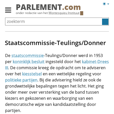
Overslaan
Licht
PARLEMENT
.com
en
weerg
Primair
onder redactie van het
Montesquieu Instituut
naar
menu
de
tonen/verbergen
inhoud
gaan
Staatscommissie-Teulings/Donner
De
staatscommissie
-Teulings/Donner werd in 1953
per
koninklijk besluit
ingesteld door het
kabinet-Drees
III
. De commissie kreeg de opdracht om te adviseren
over het
kiesstelsel
en een wettelijke regeling voor
politieke partijen
. Bij die advisering hield ze ook de
grondwettelijke bepalingen tegen het licht. Het ging
onder meer over versterking van de band tussen
kiezers en gekozenen en waarborging van een
democratische wijze van kandidaatstelling door
partijen.