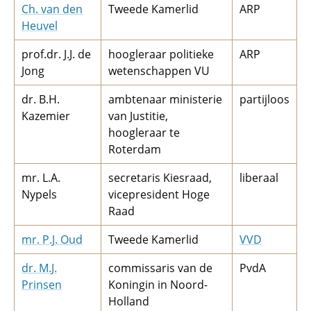
Ch. van den
Tweede Kamerlid
ARP
Heuvel
prof.dr. J.J. de
hoogleraar politieke
ARP
Jong
wetenschappen VU
dr. B.H.
ambtenaar ministerie
partijloos
Kazemier
van Justitie,
hoogleraar te
Roterdam
mr. L.A.
secretaris Kiesraad,
liberaal
Nypels
vicepresident Hoge
Raad
mr. P.J. Oud
Tweede Kamerlid
VVD
dr. M.J.
commissaris van de
PvdA
Prinsen
Koningin in Noord-
Holland