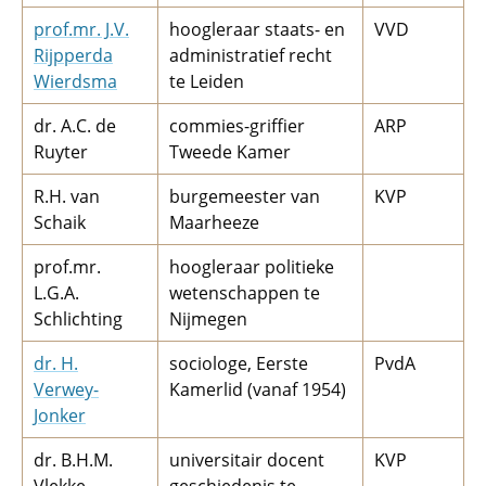
prof.mr. J.V.
hoogleraar staats- en
VVD
Rijpperda
administratief recht
Wierdsma
te Leiden
dr. A.C. de
commies-griffier
ARP
Ruyter
Tweede Kamer
R.H. van
burgemeester van
KVP
Schaik
Maarheeze
prof.mr.
hoogleraar politieke
L.G.A.
wetenschappen te
Schlichting
Nijmegen
dr. H.
sociologe, Eerste
PvdA
Verwey-
Kamerlid (vanaf 1954)
Jonker
dr. B.H.M.
universitair docent
KVP