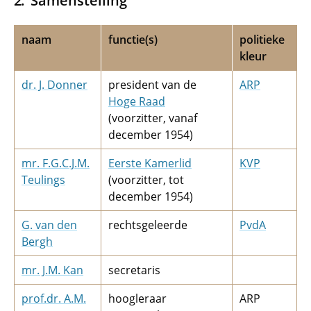
Samenstelling
naam
functie(s)
politieke
kleur
dr. J. Donner
president van de
ARP
Hoge Raad
(voorzitter, vanaf
december 1954)
mr. F.G.C.J.M.
Eerste Kamerlid
KVP
Teulings
(voorzitter, tot
december 1954)
G.­ van den
rechtsgeleerde
PvdA
Bergh
mr. J.M. Kan
secretaris
prof.dr. A.M.
hoogleraar
ARP