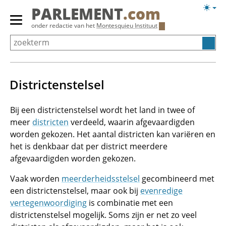
Overslaan
Licht
PARLEMENT
.com
en
weerg
Primair
onder redactie van het
Montesquieu Instituut
naar
menu
de
tonen/verbergen
inhoud
gaan
Districtenstelsel
Bij een districtenstelsel wordt het land in twee of
meer
districten
verdeeld, waarin afgevaardigden
worden gekozen. Het aantal districten kan variëren en
het is denkbaar dat per district meerdere
afgevaardigden worden gekozen.
Vaak worden
meerderheidsstelsel
gecombineerd met
een districtenstelsel, maar ook bij
evenredige
vertegenwoordiging
is combinatie met een
districtenstelsel mogelijk. Soms zijn er net zo veel